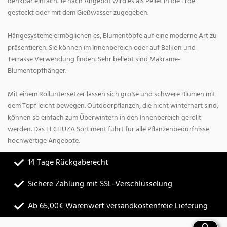
denkbar einfach. Je nach Angebot wird es als Pellet in die Erde
gesteckt oder mit dem Gießwasser zugegeben.
Hängesysteme ermöglichen es, Blumentöpfe auf eine moderne Art zu
präsentieren. Sie können im Innenbereich oder auf Balkon und
Terrasse Verwendung finden. Sehr beliebt sind Makrame-
Blumentopfhänger.
Mit einem Rolluntersetzer lassen sich große und schwere Blumen mit
dem Topf leicht bewegen. Outdoorpflanzen, die nicht winterhart sind,
können so einfach zum Überwintern in den Innenbereich gerollt
werden. Das LECHUZA Sortiment führt für alle Pflanzenbedürfnisse
hochwertige Angebote.
14 Tage Rückgaberecht
Sichere Zahlung mit SSL-Verschlüsselung
Ab 65,00€ Warenwert versandkostenfreie Lieferung