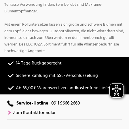
Terrasse Verwendung finden. Sehr beliebt sind Makrame-
Blumentopfhänger.
Mit einem Rolluntersetzer lassen sich große und schwere Blumen mit
dem Topf leicht bewegen. Outdoorpflanzen, die nicht winterhart sind,
können so einfach zum Überwintern in den Innenbereich gerollt
werden. Das LECHUZA Sortiment führt für alle Pflanzenbedürfnisse
hochwertige Angebote.
14 Tage Rückgaberecht
Sichere Zahlung mit SSL-Verschlüsselung
Ab 65,00€ Warenwert versandkostenfreie Lieferung
Service-Hotline
0911 9666 2660
Zum Kontaktformular