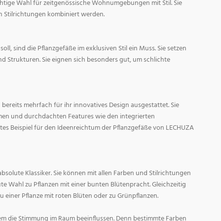
ichtige Wahl für zeitgenössische Wohnumgebungen mit Stil. Sie
n Stilrichtungen kombiniert werden.
oll, sind die Pflanzgefäße im exklusiven Stil ein Muss. Sie setzen
d Strukturen. Sie eignen sich besonders gut, um schlichte
ereits mehrfach für ihr innovatives Design ausgestattet. Sie
men und durchdachten Features wie den integrierten
tes Beispiel für den Ideenreichtum der Pflanzgefäße von LECHUZA
absolute Klassiker. Sie können mit allen Farben und Stilrichtungen
ute Wahl zu Pflanzen mit einer bunten Blütenpracht. Gleichzeitig
zu einer Pflanze mit roten Blüten oder zu Grünpflanzen.
em die Stimmung im Raum beeinflussen. Denn bestimmte Farben