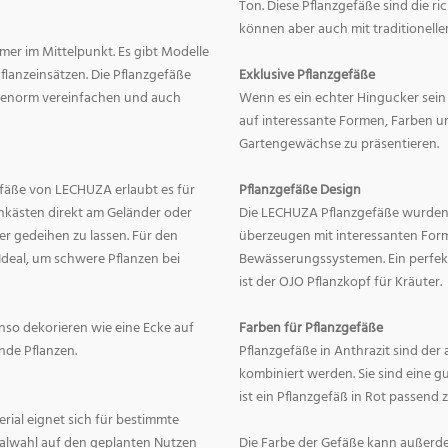
Ton. Diese Pflanzgefäße sind die r
können aber auch mit traditionelle
mer im Mittelpunkt. Es gibt Modelle
lanzeinsätzen. Die Pflanzgefäße
Exklusive Pflanzgefäße
ge enorm vereinfachen und auch
Wenn es ein echter Hingucker sein s
auf interessante Formen, Farben un
Gartengewächse zu präsentieren.
fäße von LECHUZA erlaubt es für
Pflanzgefäße Design
onkästen direkt am Geländer oder
Die LECHUZA Pflanzgefäße wurden b
r gedeihen zu lassen. Für den
überzeugen mit interessanten For
Ideal, um schwere Pflanzen bei
Bewässerungssystemen. Ein perfek
ist der OJO Pflanzkopf für Kräuter.
enso dekorieren wie eine Ecke auf
Farben für Pflanzgefäße
nde Pflanzen.
Pflanzgefäße in Anthrazit sind der 
kombiniert werden. Sie sind eine g
ist ein Pflanzgefäß in Rot passend 
erial eignet sich für bestimmte
rialwahl auf den geplanten Nutzen
Die Farbe der Gefäße kann außerd