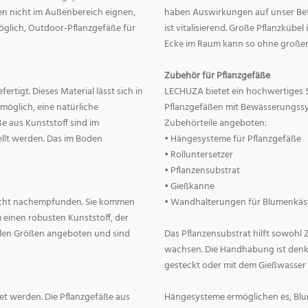
nnen nicht im Außenbereich eignen,
haben Auswirkungen auf unser Befin
 möglich, Outdoor-Pflanzgefäße für
ist vitalisierend. Große Pflanzkübe
Ecke im Raum kann so ohne große
Zubehör für Pflanzgefäße
rtigt. Dieses Material lässt sich in
LECHUZA bietet ein hochwertiges 
 möglich, eine natürliche
Pflanzgefäßen mit Bewässerungss
e aus Kunststoff sind im
Zubehörteile angeboten:
llt werden. Das im Boden
• Hängesysteme für Pflanzgefäße
• Rolluntersetzer
• Pflanzensubstrat
• Gießkanne
lecht nachempfunden. Sie kommen
• Wandhalterungen für Blumenkäs
 einen robusten Kunststoff, der
allen Größen angeboten und sind
Das Pflanzensubstrat hilft sowohl
wachsen. Die Handhabung ist denkba
gesteckt oder mit dem Gießwasser
t werden. Die Pflanzgefäße aus
Hängesysteme ermöglichen es, Blum