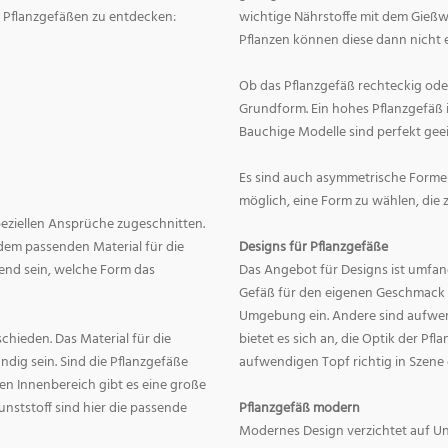
on Pflanzgefäßen zu entdecken:
wichtige Nährstoffe mit dem Gießw
Pflanzen können diese dann nicht e
Ob das Pflanzgefäß rechteckig oder r
Grundform. Ein hohes Pflanzgefäß i
Bauchige Modelle sind perfekt geei
Es sind auch asymmetrische Formen
möglich, eine Form zu wählen, die 
speziellen Ansprüche zugeschnitten.
dem passenden Material für die
Designs für Pflanzgefäße
end sein, welche Form das
Das Angebot für Designs ist umfang
Gefäß für den eigenen Geschmack zu
Umgebung ein. Andere sind aufwend
hieden. Das Material für die
bietet es sich an, die Optik der Pf
dig sein. Sind die Pflanzgefäße
aufwendigen Topf richtig in Szene
en Innenbereich gibt es eine große
nststoff sind hier die passende
Pflanzgefäß modern
Modernes Design verzichtet auf Un