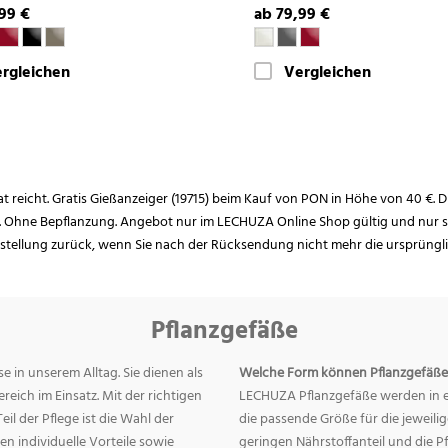
99 €
ab 79,99 €
rgleichen
Vergleichen
rat reicht. Gratis Gießanzeiger (19715) beim Kauf von PON in Höhe von 40 €. D
. Ohne Bepflanzung. Angebot nur im LECHUZA Online Shop gültig und nur so
estellung zurück, wenn Sie nach der Rücksendung nicht mehr die ursprüngl
Pflanzgefäße
e in unserem Alltag. Sie dienen als
Welche Form können Pflanzgefäße
eich im Einsatz. Mit der richtigen
LECHUZA Pflanzgefäße werden in ei
eil der Pflege ist die Wahl der
die passende Größe für die jeweili
n individuelle Vorteile sowie
geringen Nährstoffanteil und die 