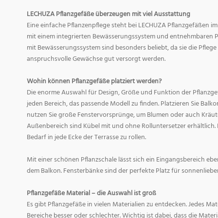
LECHUZA Pflanzgefäße überzeugen mit viel Ausstattung
Eine einfache Pflanzenpflege steht bei LECHUZA Pflanzgefäßen im
mit einem integrierten Bewässerungssystem und entnehmbaren Pf
mit Bewässerungssystem sind besonders beliebt, da sie die Pfle
anspruchsvolle Gewächse gut versorgt werden.
Wohin können Pflanzgefäße platziert werden?
Die enorme Auswahl für Design, Größe und Funktion der Pflanzge
jeden Bereich, das passende Modell zu finden. Platzieren Sie Balk
nutzen Sie große Fenstervorsprünge, um Blumen oder auch Kräute
Außenbereich sind Kübel mit und ohne Rolluntersetzer erhältlich. 
Bedarf in jede Ecke der Terrasse zu rollen.
Mit einer schönen Pflanzschale lässt sich ein Eingangsbereich eb
dem Balkon. Fensterbänke sind der perfekte Platz für sonnenliebe
Pflanzgefäße Material – die Auswahl ist groß
Es gibt Pflanzgefäße in vielen Materialien zu entdecken. Jedes Mat
Bereiche besser oder schlechter. Wichtig ist dabei, dass die Mate