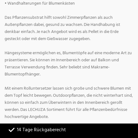
• Wandhalterungen für Blumenkästen
Das Pflanzensubstrat hilft sowohl Zimmerpflanzen als auch
Außenpflanzen dabei, gesund zu wachsen. Die Handhabung ist
denkbar einfach. Je nach Angebot wird es als Pellet in die Erde
gesteckt oder mit dem Gießwasser zugegeben.
Hängesysteme ermöglichen es, Blumentöpfe auf eine moderne Art zu
präsentieren. Sie können im Innenbereich oder auf Balkon und
Terrasse Verwendung finden. Sehr beliebt sind Makrame-
Blumentopfhänger.
Mit einem Rolluntersetzer lassen sich große und schwere Blumen mit
dem Topf leicht bewegen. Outdoorpflanzen, die nicht winterhart sind,
können so einfach zum Überwintern in den Innenbereich gerollt
werden. Das LECHUZA Sortiment führt für alle Pflanzenbedürfnisse
hochwertige Angebote.
14 Tage Rückgaberecht