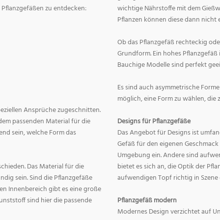
on Pflanzgefäßen zu entdecken:
wichtige Nährstoffe mit dem Gießw
Pflanzen können diese dann nicht e
Ob das Pflanzgefäß rechteckig oder r
Grundform. Ein hohes Pflanzgefäß i
Bauchige Modelle sind perfekt geei
Es sind auch asymmetrische Formen
möglich, eine Form zu wählen, die 
speziellen Ansprüche zugeschnitten.
dem passenden Material für die
Designs für Pflanzgefäße
end sein, welche Form das
Das Angebot für Designs ist umfang
Gefäß für den eigenen Geschmack zu
Umgebung ein. Andere sind aufwend
hieden. Das Material für die
bietet es sich an, die Optik der Pf
dig sein. Sind die Pflanzgefäße
aufwendigen Topf richtig in Szene
en Innenbereich gibt es eine große
nststoff sind hier die passende
Pflanzgefäß modern
Modernes Design verzichtet auf Un