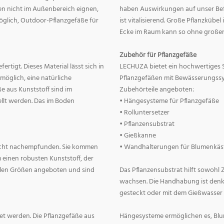
nnen nicht im Außenbereich eignen,
haben Auswirkungen auf unser Befin
 möglich, Outdoor-Pflanzgefäße für
ist vitalisierend. Große Pflanzkübe
Ecke im Raum kann so ohne große
Zubehör für Pflanzgefäße
rtigt. Dieses Material lässt sich in
LECHUZA bietet ein hochwertiges 
 möglich, eine natürliche
Pflanzgefäßen mit Bewässerungss
e aus Kunststoff sind im
Zubehörteile angeboten:
llt werden. Das im Boden
• Hängesysteme für Pflanzgefäße
• Rolluntersetzer
• Pflanzensubstrat
• Gießkanne
lecht nachempfunden. Sie kommen
• Wandhalterungen für Blumenkäs
 einen robusten Kunststoff, der
allen Größen angeboten und sind
Das Pflanzensubstrat hilft sowohl
wachsen. Die Handhabung ist denkba
gesteckt oder mit dem Gießwasser
t werden. Die Pflanzgefäße aus
Hängesysteme ermöglichen es, Blum