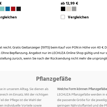
€
ab 12,99 €
rgleichen
Vergleichen
rat reicht. Gratis Gießanzeiger (19715) beim Kauf von PON in Höhe von 40 €. D
. Ohne Bepflanzung. Angebot nur im LECHUZA Online Shop gültig und nur so
estellung zurück, wenn Sie nach der Rücksendung nicht mehr die ursprüngl
Pflanzgefäße
e in unserem Alltag. Sie dienen als
Welche Form können Pflanzgefäße
eich im Einsatz. Mit der richtigen
LECHUZA Pflanzgefäße werden in ei
eil der Pflege ist die Wahl der
die passende Größe für die jeweili
n individuelle Vorteile sowie
geringen Nährstoffanteil und die 