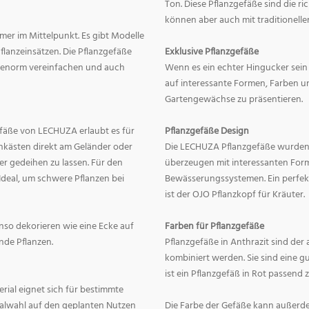
Ton. Diese Pflanzgefäße sind die r
können aber auch mit traditionelle
mer im Mittelpunkt. Es gibt Modelle
lanzeinsätzen. Die Pflanzgefäße
Exklusive Pflanzgefäße
ge enorm vereinfachen und auch
Wenn es ein echter Hingucker sein s
auf interessante Formen, Farben un
Gartengewächse zu präsentieren.
fäße von LECHUZA erlaubt es für
Pflanzgefäße Design
onkästen direkt am Geländer oder
Die LECHUZA Pflanzgefäße wurden b
r gedeihen zu lassen. Für den
überzeugen mit interessanten For
Ideal, um schwere Pflanzen bei
Bewässerungssystemen. Ein perfek
ist der OJO Pflanzkopf für Kräuter.
enso dekorieren wie eine Ecke auf
Farben für Pflanzgefäße
nde Pflanzen.
Pflanzgefäße in Anthrazit sind der 
kombiniert werden. Sie sind eine g
ist ein Pflanzgefäß in Rot passend 
erial eignet sich für bestimmte
rialwahl auf den geplanten Nutzen
Die Farbe der Gefäße kann außerd