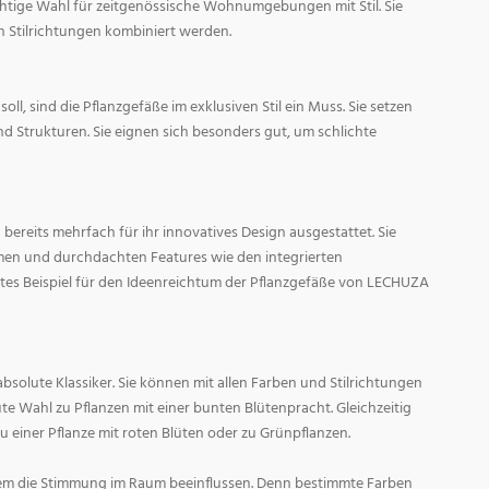
ichtige Wahl für zeitgenössische Wohnumgebungen mit Stil. Sie
n Stilrichtungen kombiniert werden.
oll, sind die Pflanzgefäße im exklusiven Stil ein Muss. Sie setzen
d Strukturen. Sie eignen sich besonders gut, um schlichte
ereits mehrfach für ihr innovatives Design ausgestattet. Sie
men und durchdachten Features wie den integrierten
tes Beispiel für den Ideenreichtum der Pflanzgefäße von LECHUZA
absolute Klassiker. Sie können mit allen Farben und Stilrichtungen
ute Wahl zu Pflanzen mit einer bunten Blütenpracht. Gleichzeitig
zu einer Pflanze mit roten Blüten oder zu Grünpflanzen.
em die Stimmung im Raum beeinflussen. Denn bestimmte Farben