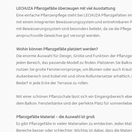
LECHUZA Pflanzgefäße überzeugen mit viel Ausstattung
Eine einfache Pflanzenpflege steht bei LECHUZA Pflanzgefäßen im
mit einem integrierten Bewässerungssystem und entnehmbaren Pf
mit Bewässerungssystem sind besonders beliebt, da sie die Pfle
anspruchsvolle Gewächse gut versorgt werden.
Wohin können Pflanzgefäße platziert werden?
Die enorme Auswahl für Design, Größe und Funktion der Pflanzge
jeden Bereich, das passende Modell zu finden. Platzieren Sie Balk
nutzen Sie große Fenstervorsprünge, um Blumen oder auch Kräute
Außenbereich sind Kübel mit und ohne Rolluntersetzer erhältlich. 
Bedarf in jede Ecke der Terrasse zu rollen.
Mit einer schönen Pflanzschale lässt sich ein Eingangsbereich eb
dem Balkon. Fensterbänke sind der perfekte Platz für sonnenliebe
Pflanzgefäße Material – die Auswahl ist groß
Es gibt Pflanzgefäße in vielen Materialien zu entdecken. Jedes Mat
Bereiche besser oder schlechter. Wichtig ist dabei, dass die Mate