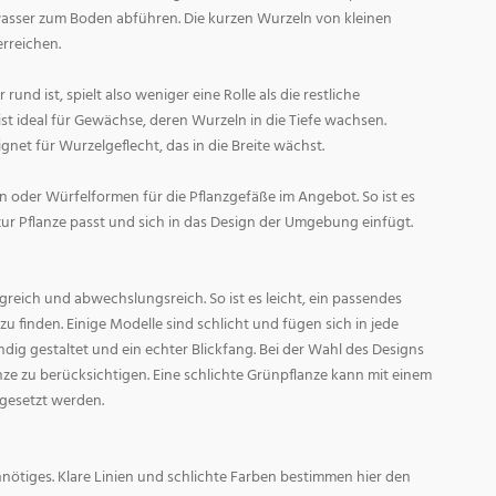
asser zum Boden abführen. Die kurzen Wurzeln von kleinen
rreichen.
und ist, spielt also weniger eine Rolle als die restliche
st ideal für Gewächse, deren Wurzeln in die Tiefe wachsen.
gnet für Wurzelgeflecht, das in die Breite wächst.
 oder Würfelformen für die Pflanzgefäße im Angebot. So ist es
zur Pflanze passt und sich in das Design der Umgebung einfügt.
reich und abwechslungsreich. So ist es leicht, ein passendes
 finden. Einige Modelle sind schlicht und fügen sich in jede
ig gestaltet und ein echter Blickfang. Bei der Wahl des Designs
lanze zu berücksichtigen. Eine schlichte Grünpflanze kann mit einem
 gesetzt werden.
nötiges. Klare Linien und schlichte Farben bestimmen hier den