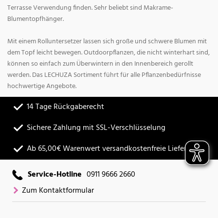
Terrasse Verwendung finden. Sehr beliebt sind Makrame-
Blumentopfhänger.
Mit einem Rolluntersetzer lassen sich große und schwere Blumen mit
dem Topf leicht bewegen. Outdoorpflanzen, die nicht winterhart sind,
können so einfach zum Überwintern in den Innenbereich gerollt
werden. Das LECHUZA Sortiment führt für alle Pflanzenbedürfnisse
hochwertige Angebote.
14 Tage Rückgaberecht
Sichere Zahlung mit SSL-Verschlüsselung
Ab 65,00€ Warenwert versandkostenfreie Lieferung
Service-Hotline
0911 9666 2660
Zum Kontaktformular