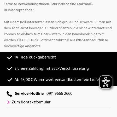
Terrasse Verwendung finden. Sehr beliebt sind Makrame-
Blumentopfhänger.
Mit einem Rolluntersetzer lassen sich große und schwere Blumen mit
dem Topf leicht bewegen. Outdoorpflanzen, die nicht winterhart sind,
können so einfach zum Überwintern in den Innenbereich gerollt
werden. Das LECHUZA Sortiment führt für alle Pflanzenbedürfnisse
hochwertige Angebote.
14 Tage Rückgaberecht
Sichere Zahlung mit SSL-Verschlüsselung
Ab 65,00€ Warenwert versandkostenfreie Lieferung
Service-Hotline
0911 9666 2660
Zum Kontaktformular