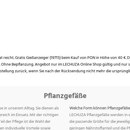
rat reicht. Gratis Gießanzeiger (19715) beim Kauf von PON in Höhe von 40 €. D
. Ohne Bepflanzung. Angebot nur im LECHUZA Online Shop gültig und nur so
estellung zurück, wenn Sie nach der Rücksendung nicht mehr die ursprüngl
Pflanzgefäße
e in unserem Alltag. Sie dienen als
Welche Form können Pflanzgefäße
eich im Einsatz. Mit der richtigen
LECHUZA Pflanzgefäße werden in ei
eil der Pflege ist die Wahl der
die passende Größe für die jeweili
n individuelle Vorteile sowie
geringen Nährstoffanteil und die 