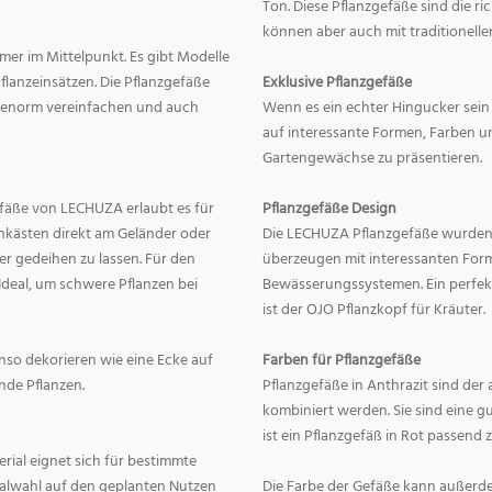
Ton. Diese Pflanzgefäße sind die r
können aber auch mit traditionelle
mer im Mittelpunkt. Es gibt Modelle
lanzeinsätzen. Die Pflanzgefäße
Exklusive Pflanzgefäße
ge enorm vereinfachen und auch
Wenn es ein echter Hingucker sein s
auf interessante Formen, Farben un
Gartengewächse zu präsentieren.
fäße von LECHUZA erlaubt es für
Pflanzgefäße Design
onkästen direkt am Geländer oder
Die LECHUZA Pflanzgefäße wurden b
r gedeihen zu lassen. Für den
überzeugen mit interessanten For
Ideal, um schwere Pflanzen bei
Bewässerungssystemen. Ein perfek
ist der OJO Pflanzkopf für Kräuter.
enso dekorieren wie eine Ecke auf
Farben für Pflanzgefäße
nde Pflanzen.
Pflanzgefäße in Anthrazit sind der 
kombiniert werden. Sie sind eine g
ist ein Pflanzgefäß in Rot passend 
erial eignet sich für bestimmte
rialwahl auf den geplanten Nutzen
Die Farbe der Gefäße kann außerd