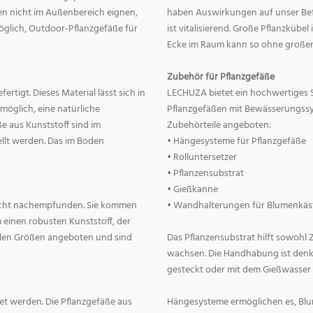
nnen nicht im Außenbereich eignen,
haben Auswirkungen auf unser Befin
 möglich, Outdoor-Pflanzgefäße für
ist vitalisierend. Große Pflanzkübe
Ecke im Raum kann so ohne große
Zubehör für Pflanzgefäße
rtigt. Dieses Material lässt sich in
LECHUZA bietet ein hochwertiges 
 möglich, eine natürliche
Pflanzgefäßen mit Bewässerungss
e aus Kunststoff sind im
Zubehörteile angeboten:
llt werden. Das im Boden
• Hängesysteme für Pflanzgefäße
• Rolluntersetzer
• Pflanzensubstrat
• Gießkanne
lecht nachempfunden. Sie kommen
• Wandhalterungen für Blumenkäs
 einen robusten Kunststoff, der
allen Größen angeboten und sind
Das Pflanzensubstrat hilft sowohl
wachsen. Die Handhabung ist denkba
gesteckt oder mit dem Gießwasser
t werden. Die Pflanzgefäße aus
Hängesysteme ermöglichen es, Blum