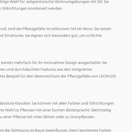
ichtige Wahl für zeitgenössische Wohnumgebungen mit Stil. Sie
n Stilrichtungen kombiniert werden.
oll, sind die Pflanzgefäße im exklusiven Stil ein Muss. Sie setzen
d Strukturen. Sie eignen sich besonders gut, um schlichte
ereits mehrfach für ihr innovatives Design ausgestattet. Sie
men und durchdachten Features wie den integrierten
tes Beispiel für den Ideenreichtum der Pflanzgefäße von LECHUZA
absolute Klassiker. Sie können mit allen Farben und Stilrichtungen
ute Wahl zu Pflanzen mit einer bunten Blütenpracht. Gleichzeitig
zu einer Pflanze mit roten Blüten oder zu Grünpflanzen.
em die Stimmung im Raum beeinflussen. Denn bestimmte Farben