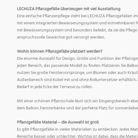
LECHUZA Pflanzgefäße überzeugen mit viel Ausstattung
Eine einfache Pflanzenpflege steht bei LECHUZA Pflanzgefäßen im
mit einem integrierten Bewässerungssystem und entnehmbaren Pf
mit Bewässerungssystem sind besonders beliebt, da sie die Pfle
anspruchsvolle Gewächse gut versorgt werden.
Wohin können Pflanzgefäße platziert werden?
Die enorme Auswahl für Design, Größe und Funktion der Pflanzge
jeden Bereich, das passende Modell zu finden. Platzieren Sie Balk
nutzen Sie große Fenstervorsprünge, um Blumen oder auch Kräute
Außenbereich sind Kübel mit und ohne Rolluntersetzer erhältlich. 
Bedarf in jede Ecke der Terrasse zu rollen.
Mit einer schönen Pflanzschale lässt sich ein Eingangsbereich eb
dem Balkon. Fensterbänke sind der perfekte Platz für sonnenliebe
Pflanzgefäße Material – die Auswahl ist groß
Es gibt Pflanzgefäße in vielen Materialien zu entdecken. Jedes Mat
Bereiche besser oder schlechter. Wichtig ist dabei, dass die Mate