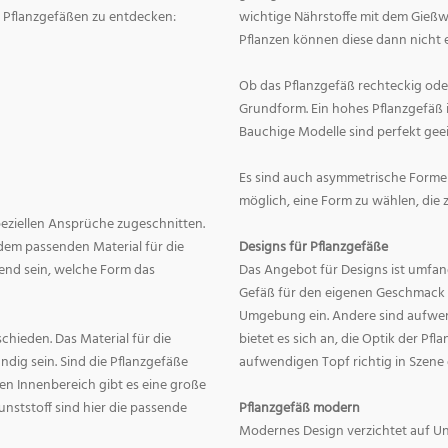
on Pflanzgefäßen zu entdecken:
wichtige Nährstoffe mit dem Gießw
Pflanzen können diese dann nicht e
Ob das Pflanzgefäß rechteckig oder r
Grundform. Ein hohes Pflanzgefäß i
Bauchige Modelle sind perfekt geei
Es sind auch asymmetrische Formen
möglich, eine Form zu wählen, die 
speziellen Ansprüche zugeschnitten.
dem passenden Material für die
Designs für Pflanzgefäße
end sein, welche Form das
Das Angebot für Designs ist umfang
Gefäß für den eigenen Geschmack zu
Umgebung ein. Andere sind aufwend
hieden. Das Material für die
bietet es sich an, die Optik der Pf
dig sein. Sind die Pflanzgefäße
aufwendigen Topf richtig in Szene
en Innenbereich gibt es eine große
nststoff sind hier die passende
Pflanzgefäß modern
Modernes Design verzichtet auf Un