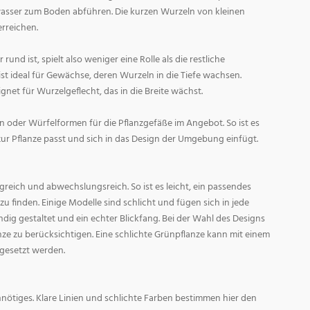
asser zum Boden abführen. Die kurzen Wurzeln von kleinen
rreichen.
und ist, spielt also weniger eine Rolle als die restliche
st ideal für Gewächse, deren Wurzeln in die Tiefe wachsen.
gnet für Wurzelgeflecht, das in die Breite wächst.
 oder Würfelformen für die Pflanzgefäße im Angebot. So ist es
zur Pflanze passt und sich in das Design der Umgebung einfügt.
reich und abwechslungsreich. So ist es leicht, ein passendes
 finden. Einige Modelle sind schlicht und fügen sich in jede
ig gestaltet und ein echter Blickfang. Bei der Wahl des Designs
lanze zu berücksichtigen. Eine schlichte Grünpflanze kann mit einem
 gesetzt werden.
nötiges. Klare Linien und schlichte Farben bestimmen hier den