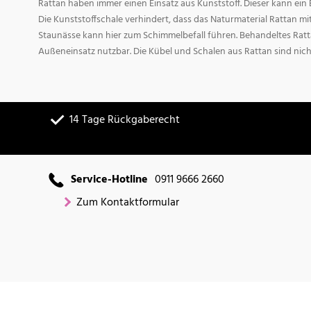
Rattan haben immer einen Einsatz aus Kunststoff. Dieser kann ei
Die Kunststoffschale verhindert, dass das Naturmaterial Rattan m
Staunässe kann hier zum Schimmelbefall führen. Behandeltes Ratta
Außeneinsatz nutzbar. Die Kübel und Schalen aus Rattan sind nich
14 Tage Rückgaberecht
Service-Hotline
0911 9666 2660
Zum Kontaktformular