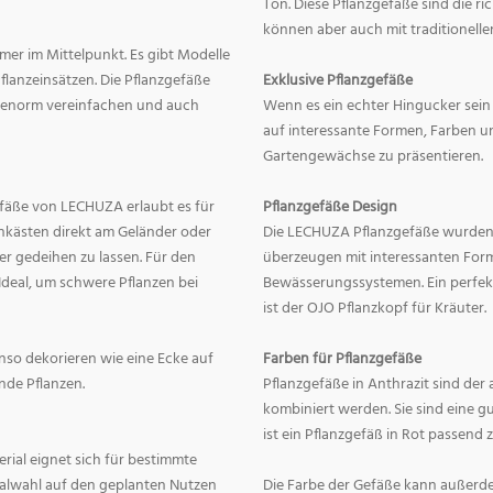
Ton. Diese Pflanzgefäße sind die r
können aber auch mit traditionelle
mer im Mittelpunkt. Es gibt Modelle
lanzeinsätzen. Die Pflanzgefäße
Exklusive Pflanzgefäße
ge enorm vereinfachen und auch
Wenn es ein echter Hingucker sein s
auf interessante Formen, Farben un
Gartengewächse zu präsentieren.
fäße von LECHUZA erlaubt es für
Pflanzgefäße Design
onkästen direkt am Geländer oder
Die LECHUZA Pflanzgefäße wurden b
r gedeihen zu lassen. Für den
überzeugen mit interessanten For
Ideal, um schwere Pflanzen bei
Bewässerungssystemen. Ein perfek
ist der OJO Pflanzkopf für Kräuter.
enso dekorieren wie eine Ecke auf
Farben für Pflanzgefäße
nde Pflanzen.
Pflanzgefäße in Anthrazit sind der 
kombiniert werden. Sie sind eine g
ist ein Pflanzgefäß in Rot passend 
erial eignet sich für bestimmte
rialwahl auf den geplanten Nutzen
Die Farbe der Gefäße kann außerd