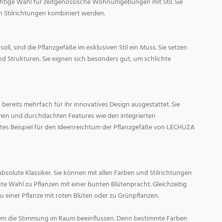
ichtige Wahl für zeitgenössische Wohnumgebungen mit Stil. Sie
n Stilrichtungen kombiniert werden.
oll, sind die Pflanzgefäße im exklusiven Stil ein Muss. Sie setzen
d Strukturen. Sie eignen sich besonders gut, um schlichte
ereits mehrfach für ihr innovatives Design ausgestattet. Sie
men und durchdachten Features wie den integrierten
tes Beispiel für den Ideenreichtum der Pflanzgefäße von LECHUZA
absolute Klassiker. Sie können mit allen Farben und Stilrichtungen
ute Wahl zu Pflanzen mit einer bunten Blütenpracht. Gleichzeitig
zu einer Pflanze mit roten Blüten oder zu Grünpflanzen.
em die Stimmung im Raum beeinflussen. Denn bestimmte Farben