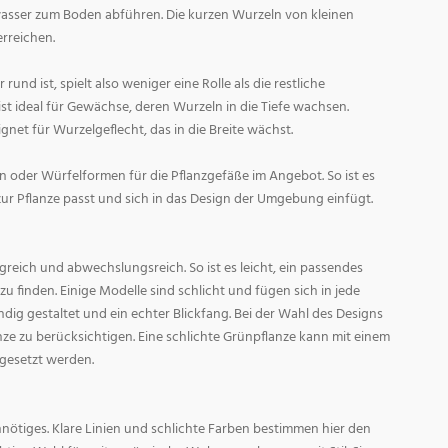
asser zum Boden abführen. Die kurzen Wurzeln von kleinen
rreichen.
und ist, spielt also weniger eine Rolle als die restliche
st ideal für Gewächse, deren Wurzeln in die Tiefe wachsen.
gnet für Wurzelgeflecht, das in die Breite wächst.
 oder Würfelformen für die Pflanzgefäße im Angebot. So ist es
zur Pflanze passt und sich in das Design der Umgebung einfügt.
reich und abwechslungsreich. So ist es leicht, ein passendes
 finden. Einige Modelle sind schlicht und fügen sich in jede
ig gestaltet und ein echter Blickfang. Bei der Wahl des Designs
lanze zu berücksichtigen. Eine schlichte Grünpflanze kann mit einem
 gesetzt werden.
nötiges. Klare Linien und schlichte Farben bestimmen hier den