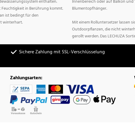
n Bewässerungssystem enthalten.
Innenbereich oder auf Balkon und 
it Feuchtigkeit in Berührung kommt.
Blumentopfhänger.
n ist bedingt für den
t winterhart.
Mit einem Rolluntersetzer lassen 
Outdoorpflanzen, die nicht winter
gerollt werden. Das LECHUZA Sorti
Sichere Zahlung mit SSL-Verschlüsselung
Zahlungsarten: