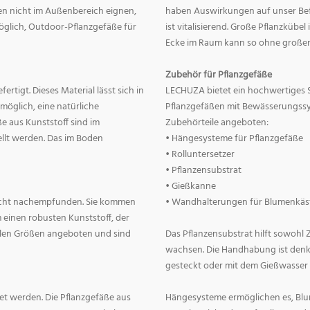
nnen nicht im Außenbereich eignen,
haben Auswirkungen auf unser Befin
 möglich, Outdoor-Pflanzgefäße für
ist vitalisierend. Große Pflanzkübe
Ecke im Raum kann so ohne große
Zubehör für Pflanzgefäße
rtigt. Dieses Material lässt sich in
LECHUZA bietet ein hochwertiges 
 möglich, eine natürliche
Pflanzgefäßen mit Bewässerungss
e aus Kunststoff sind im
Zubehörteile angeboten:
llt werden. Das im Boden
• Hängesysteme für Pflanzgefäße
• Rolluntersetzer
• Pflanzensubstrat
• Gießkanne
lecht nachempfunden. Sie kommen
• Wandhalterungen für Blumenkäs
 einen robusten Kunststoff, der
allen Größen angeboten und sind
Das Pflanzensubstrat hilft sowohl
wachsen. Die Handhabung ist denkba
gesteckt oder mit dem Gießwasser
t werden. Die Pflanzgefäße aus
Hängesysteme ermöglichen es, Blum