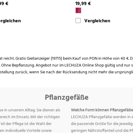
99 €
19,99 €
rgleichen
Vergleichen
rat reicht. Gratis Gießanzeiger (19715) beim Kauf von PON in Höhe von 40 €. D
. Ohne Bepflanzung. Angebot nur im LECHUZA Online Shop gültig und nur so
estellung zurück, wenn Sie nach der Rücksendung nicht mehr die ursprüngl
Pflanzgefäße
e in unserem Alltag. Sie dienen als
Welche Form können Pflanzgefäße
eich im Einsatz. Mit der richtigen
LECHUZA Pflanzgefäße werden in ei
eil der Pflege ist die Wahl der
die passende Größe für die jeweili
n individuelle Vorteile sowie
geringen Nährstoffanteil und die 