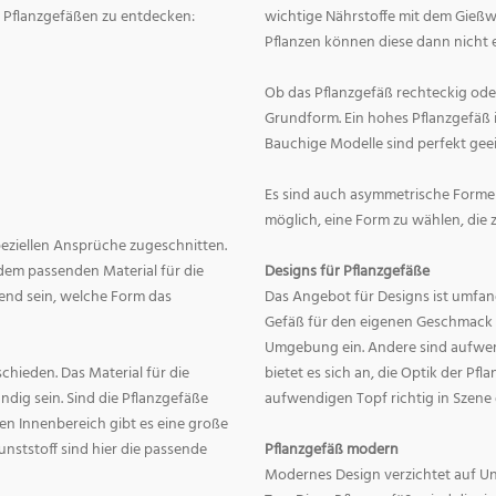
on Pflanzgefäßen zu entdecken:
wichtige Nährstoffe mit dem Gießw
Pflanzen können diese dann nicht e
Ob das Pflanzgefäß rechteckig oder r
Grundform. Ein hohes Pflanzgefäß i
Bauchige Modelle sind perfekt geei
Es sind auch asymmetrische Formen
möglich, eine Form zu wählen, die 
speziellen Ansprüche zugeschnitten.
dem passenden Material für die
Designs für Pflanzgefäße
end sein, welche Form das
Das Angebot für Designs ist umfang
Gefäß für den eigenen Geschmack zu
Umgebung ein. Andere sind aufwend
hieden. Das Material für die
bietet es sich an, die Optik der Pf
dig sein. Sind die Pflanzgefäße
aufwendigen Topf richtig in Szene
en Innenbereich gibt es eine große
nststoff sind hier die passende
Pflanzgefäß modern
Modernes Design verzichtet auf Un