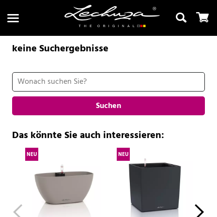
keine Suchergebnisse
Suchen
Suchen
Das könnte Sie auch interessieren:
NEU
NEU
NE