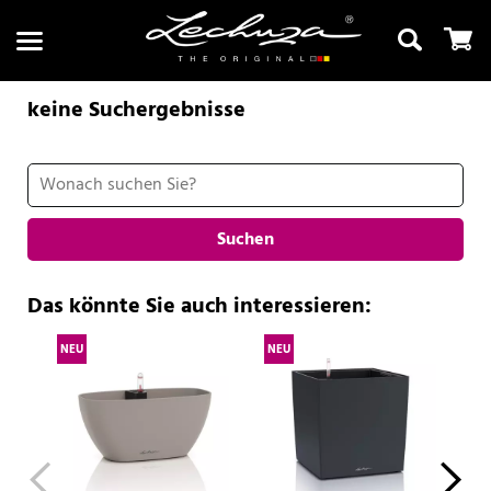
keine Suchergebnisse
Suchen
Suchen
Das könnte Sie auch interessieren:
NEU
NEU
NE