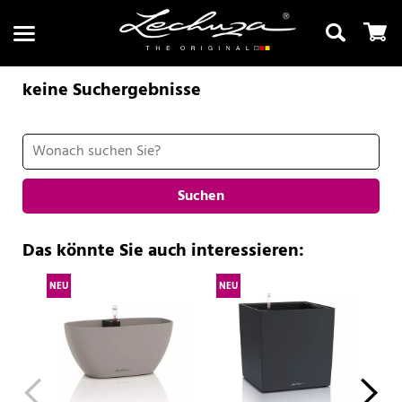
keine Suchergebnisse
Suchen
Suchen
Das könnte Sie auch interessieren:
NEU
NEU
NE