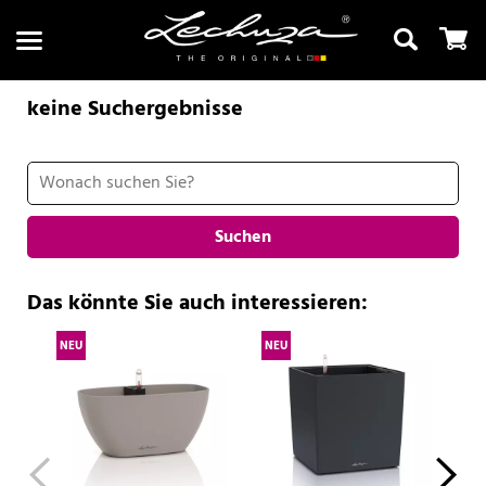
keine Suchergebnisse
Suchen
Suchen
Das könnte Sie auch interessieren:
NEU
NEU
NE