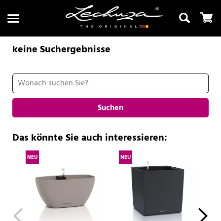
keine Suchergebnisse
Suchen
Suchen
Das könnte Sie auch interessieren:
NEU
NEU
NE