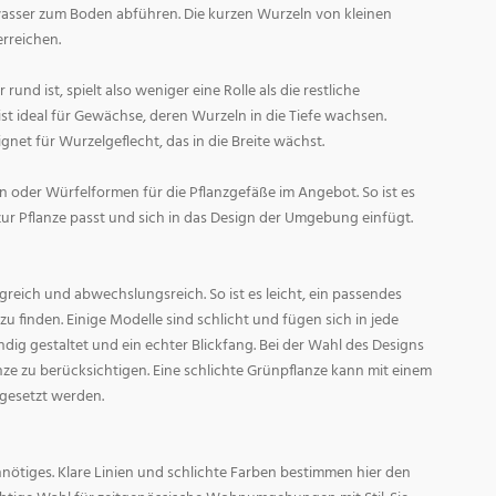
asser zum Boden abführen. Die kurzen Wurzeln von kleinen
rreichen.
und ist, spielt also weniger eine Rolle als die restliche
st ideal für Gewächse, deren Wurzeln in die Tiefe wachsen.
gnet für Wurzelgeflecht, das in die Breite wächst.
 oder Würfelformen für die Pflanzgefäße im Angebot. So ist es
zur Pflanze passt und sich in das Design der Umgebung einfügt.
reich und abwechslungsreich. So ist es leicht, ein passendes
 finden. Einige Modelle sind schlicht und fügen sich in jede
ig gestaltet und ein echter Blickfang. Bei der Wahl des Designs
lanze zu berücksichtigen. Eine schlichte Grünpflanze kann mit einem
 gesetzt werden.
nötiges. Klare Linien und schlichte Farben bestimmen hier den