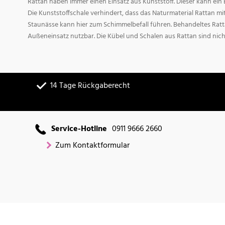
Rattan haben immer einen Einsatz aus Kunststoff. Dieser kann ei
Die Kunststoffschale verhindert, dass das Naturmaterial Rattan m
Staunässe kann hier zum Schimmelbefall führen. Behandeltes Ratta
Außeneinsatz nutzbar. Die Kübel und Schalen aus Rattan sind nich
14 Tage Rückgaberecht
Service-Hotline
0911 9666 2660
Zum Kontaktformular