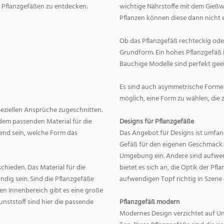
on Pflanzgefäßen zu entdecken:
wichtige Nährstoffe mit dem Gießw
Pflanzen können diese dann nicht e
Ob das Pflanzgefäß rechteckig oder r
Grundform. Ein hohes Pflanzgefäß i
Bauchige Modelle sind perfekt geei
Es sind auch asymmetrische Formen
möglich, eine Form zu wählen, die 
speziellen Ansprüche zugeschnitten.
dem passenden Material für die
Designs für Pflanzgefäße
end sein, welche Form das
Das Angebot für Designs ist umfang
Gefäß für den eigenen Geschmack zu
Umgebung ein. Andere sind aufwend
hieden. Das Material für die
bietet es sich an, die Optik der Pf
dig sein. Sind die Pflanzgefäße
aufwendigen Topf richtig in Szene
en Innenbereich gibt es eine große
nststoff sind hier die passende
Pflanzgefäß modern
Modernes Design verzichtet auf Un