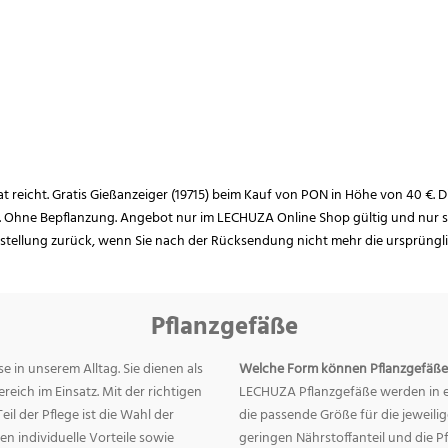
rat reicht. Gratis Gießanzeiger (19715) beim Kauf von PON in Höhe von 40 €. D
. Ohne Bepflanzung. Angebot nur im LECHUZA Online Shop gültig und nur so
estellung zurück, wenn Sie nach der Rücksendung nicht mehr die ursprüngl
Pflanzgefäße
e in unserem Alltag. Sie dienen als
Welche Form können Pflanzgefäße
eich im Einsatz. Mit der richtigen
LECHUZA Pflanzgefäße werden in ei
eil der Pflege ist die Wahl der
die passende Größe für die jeweili
n individuelle Vorteile sowie
geringen Nährstoffanteil und die 