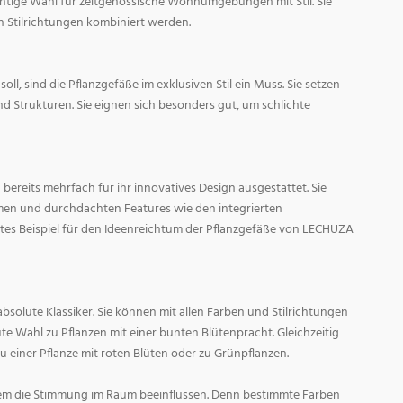
ichtige Wahl für zeitgenössische Wohnumgebungen mit Stil. Sie
n Stilrichtungen kombiniert werden.
oll, sind die Pflanzgefäße im exklusiven Stil ein Muss. Sie setzen
d Strukturen. Sie eignen sich besonders gut, um schlichte
ereits mehrfach für ihr innovatives Design ausgestattet. Sie
men und durchdachten Features wie den integrierten
tes Beispiel für den Ideenreichtum der Pflanzgefäße von LECHUZA
absolute Klassiker. Sie können mit allen Farben und Stilrichtungen
ute Wahl zu Pflanzen mit einer bunten Blütenpracht. Gleichzeitig
zu einer Pflanze mit roten Blüten oder zu Grünpflanzen.
em die Stimmung im Raum beeinflussen. Denn bestimmte Farben