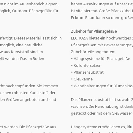
nnen nicht im Außenbereich eignen,
haben Auswirkungen auf unser Befin
 möglich, Outdoor-Pflanzgefäße für
ist vitalisierend. Große Pflanzkübe
Ecke im Raum kann so ohne große
Zubehör für Pflanzgefäße
rtigt. Dieses Material lässt sich in
LECHUZA bietet ein hochwertiges 
 möglich, eine natürliche
Pflanzgefäßen mit Bewässerungss
e aus Kunststoff sind im
Zubehörteile angeboten:
llt werden. Das im Boden
• Hängesysteme für Pflanzgefäße
• Rolluntersetzer
• Pflanzensubstrat
• Gießkanne
lecht nachempfunden. Sie kommen
• Wandhalterungen für Blumenkäs
 einen robusten Kunststoff, der
allen Größen angeboten und sind
Das Pflanzensubstrat hilft sowohl
wachsen. Die Handhabung ist denkba
gesteckt oder mit dem Gießwasser
t werden. Die Pflanzgefäße aus
Hängesysteme ermöglichen es, Blum