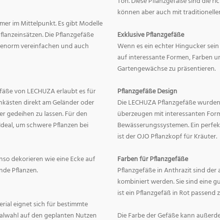
Ton. Diese Pflanzgefäße sind die r
können aber auch mit traditionelle
mer im Mittelpunkt. Es gibt Modelle
lanzeinsätzen. Die Pflanzgefäße
Exklusive Pflanzgefäße
ge enorm vereinfachen und auch
Wenn es ein echter Hingucker sein s
auf interessante Formen, Farben un
Gartengewächse zu präsentieren.
fäße von LECHUZA erlaubt es für
Pflanzgefäße Design
onkästen direkt am Geländer oder
Die LECHUZA Pflanzgefäße wurden b
r gedeihen zu lassen. Für den
überzeugen mit interessanten For
Ideal, um schwere Pflanzen bei
Bewässerungssystemen. Ein perfek
ist der OJO Pflanzkopf für Kräuter.
enso dekorieren wie eine Ecke auf
Farben für Pflanzgefäße
nde Pflanzen.
Pflanzgefäße in Anthrazit sind der 
kombiniert werden. Sie sind eine g
ist ein Pflanzgefäß in Rot passend 
erial eignet sich für bestimmte
rialwahl auf den geplanten Nutzen
Die Farbe der Gefäße kann außerd