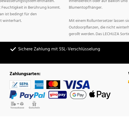
n Bewässerungssystem enthalten.
Innenbereich oder auf Balkon und 
it Feuchtigkeit in Berührung kommt.
Blumentopfhänger.
n ist bedingt für den
t winterhart.
Mit einem Rolluntersetzer lassen 
Outdoorpflanzen, die nicht winter
gerollt werden. Das LECHUZA Sorti
Sichere Zahlung mit SSL-Verschlüsselung
Zahlungsarten: