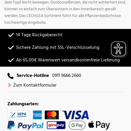
dem Topf leicht bewegen. Outdoorpflanzen, die nicht winterhart sind,
können so einfach zum Überwintern in den Innenbereich gerollt
werden. Das LECHUZA Sortiment führt für alle Pflanzenbedürfnisse
hochwertige Angebote.
14 Tage Rückgaberecht
Sichere Zahlung mit SSL-Verschlüsselung
Ab 65,00€ Warenwert versandkostenfreie Lieferung
Service-Hotline
0911 9666 2660
Zum Kontaktformular
Zahlungsarten: