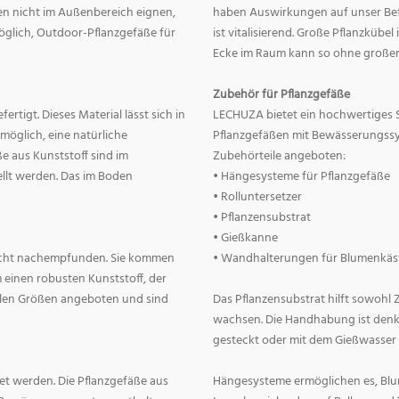
nnen nicht im Außenbereich eignen,
haben Auswirkungen auf unser Befin
 möglich, Outdoor-Pflanzgefäße für
ist vitalisierend. Große Pflanzkübe
Ecke im Raum kann so ohne große
Zubehör für Pflanzgefäße
rtigt. Dieses Material lässt sich in
LECHUZA bietet ein hochwertiges 
 möglich, eine natürliche
Pflanzgefäßen mit Bewässerungss
e aus Kunststoff sind im
Zubehörteile angeboten:
llt werden. Das im Boden
• Hängesysteme für Pflanzgefäße
• Rolluntersetzer
• Pflanzensubstrat
• Gießkanne
lecht nachempfunden. Sie kommen
• Wandhalterungen für Blumenkäs
 einen robusten Kunststoff, der
allen Größen angeboten und sind
Das Pflanzensubstrat hilft sowohl
wachsen. Die Handhabung ist denkba
gesteckt oder mit dem Gießwasser
t werden. Die Pflanzgefäße aus
Hängesysteme ermöglichen es, Blum