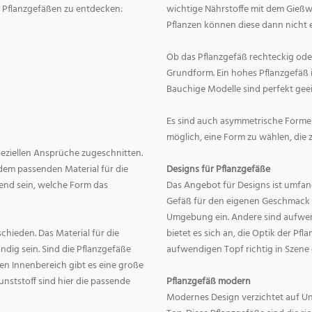
on Pflanzgefäßen zu entdecken:
wichtige Nährstoffe mit dem Gießw
Pflanzen können diese dann nicht e
Ob das Pflanzgefäß rechteckig oder r
Grundform. Ein hohes Pflanzgefäß i
Bauchige Modelle sind perfekt geei
Es sind auch asymmetrische Formen
möglich, eine Form zu wählen, die 
speziellen Ansprüche zugeschnitten.
dem passenden Material für die
Designs für Pflanzgefäße
end sein, welche Form das
Das Angebot für Designs ist umfang
Gefäß für den eigenen Geschmack zu
Umgebung ein. Andere sind aufwend
hieden. Das Material für die
bietet es sich an, die Optik der Pf
dig sein. Sind die Pflanzgefäße
aufwendigen Topf richtig in Szene
en Innenbereich gibt es eine große
nststoff sind hier die passende
Pflanzgefäß modern
Modernes Design verzichtet auf Un