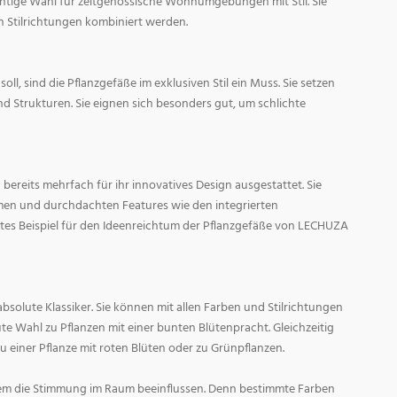
ichtige Wahl für zeitgenössische Wohnumgebungen mit Stil. Sie
n Stilrichtungen kombiniert werden.
oll, sind die Pflanzgefäße im exklusiven Stil ein Muss. Sie setzen
d Strukturen. Sie eignen sich besonders gut, um schlichte
ereits mehrfach für ihr innovatives Design ausgestattet. Sie
men und durchdachten Features wie den integrierten
tes Beispiel für den Ideenreichtum der Pflanzgefäße von LECHUZA
absolute Klassiker. Sie können mit allen Farben und Stilrichtungen
ute Wahl zu Pflanzen mit einer bunten Blütenpracht. Gleichzeitig
zu einer Pflanze mit roten Blüten oder zu Grünpflanzen.
em die Stimmung im Raum beeinflussen. Denn bestimmte Farben