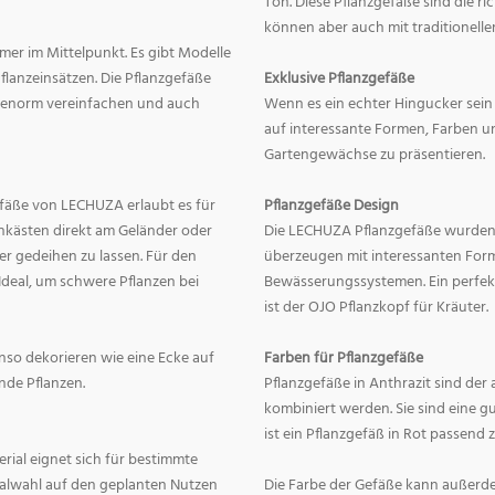
Ton. Diese Pflanzgefäße sind die r
können aber auch mit traditionelle
mer im Mittelpunkt. Es gibt Modelle
lanzeinsätzen. Die Pflanzgefäße
Exklusive Pflanzgefäße
ge enorm vereinfachen und auch
Wenn es ein echter Hingucker sein s
auf interessante Formen, Farben un
Gartengewächse zu präsentieren.
fäße von LECHUZA erlaubt es für
Pflanzgefäße Design
onkästen direkt am Geländer oder
Die LECHUZA Pflanzgefäße wurden b
r gedeihen zu lassen. Für den
überzeugen mit interessanten For
Ideal, um schwere Pflanzen bei
Bewässerungssystemen. Ein perfek
ist der OJO Pflanzkopf für Kräuter.
enso dekorieren wie eine Ecke auf
Farben für Pflanzgefäße
nde Pflanzen.
Pflanzgefäße in Anthrazit sind der 
kombiniert werden. Sie sind eine g
ist ein Pflanzgefäß in Rot passend 
erial eignet sich für bestimmte
rialwahl auf den geplanten Nutzen
Die Farbe der Gefäße kann außerd