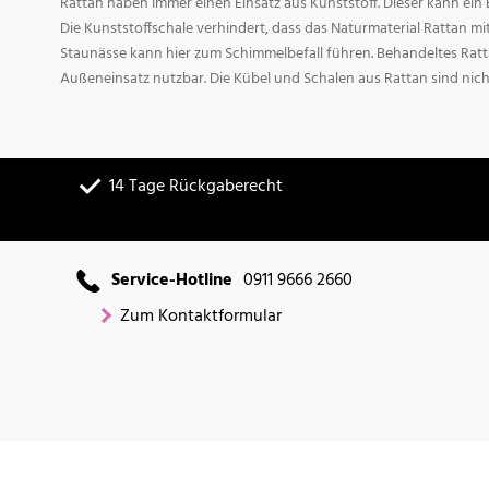
Rattan haben immer einen Einsatz aus Kunststoff. Dieser kann ei
Die Kunststoffschale verhindert, dass das Naturmaterial Rattan m
Staunässe kann hier zum Schimmelbefall führen. Behandeltes Ratta
Außeneinsatz nutzbar. Die Kübel und Schalen aus Rattan sind nich
14 Tage Rückgaberecht
Service-Hotline
0911 9666 2660
Zum Kontaktformular