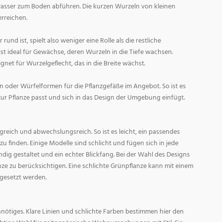
asser zum Boden abführen. Die kurzen Wurzeln von kleinen
rreichen.
und ist, spielt also weniger eine Rolle als die restliche
st ideal für Gewächse, deren Wurzeln in die Tiefe wachsen.
gnet für Wurzelgeflecht, das in die Breite wächst.
 oder Würfelformen für die Pflanzgefäße im Angebot. So ist es
zur Pflanze passt und sich in das Design der Umgebung einfügt.
reich und abwechslungsreich. So ist es leicht, ein passendes
 finden. Einige Modelle sind schlicht und fügen sich in jede
ig gestaltet und ein echter Blickfang. Bei der Wahl des Designs
lanze zu berücksichtigen. Eine schlichte Grünpflanze kann mit einem
 gesetzt werden.
nötiges. Klare Linien und schlichte Farben bestimmen hier den