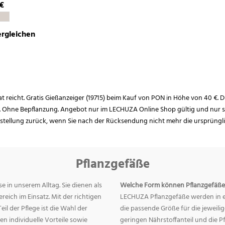
 €
rgleichen
rat reicht. Gratis Gießanzeiger (19715) beim Kauf von PON in Höhe von 40 €. D
. Ohne Bepflanzung. Angebot nur im LECHUZA Online Shop gültig und nur so
estellung zurück, wenn Sie nach der Rücksendung nicht mehr die ursprüngl
Pflanzgefäße
e in unserem Alltag. Sie dienen als
Welche Form können Pflanzgefäße
eich im Einsatz. Mit der richtigen
LECHUZA Pflanzgefäße werden in ei
eil der Pflege ist die Wahl der
die passende Größe für die jeweili
n individuelle Vorteile sowie
geringen Nährstoffanteil und die 