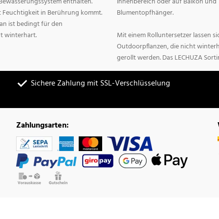
n Bewässerungssystem enthalten.
Innenbereich oder auf Balkon und 
it Feuchtigkeit in Berührung kommt.
Blumentopfhänger.
n ist bedingt für den
t winterhart.
Mit einem Rolluntersetzer lassen 
Outdoorpflanzen, die nicht winter
gerollt werden. Das LECHUZA Sorti
Sichere Zahlung mit SSL-Verschlüsselung
Zahlungsarten: