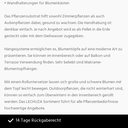
• Wandhalterungen für Blumenkästen
Das Pflanzensubstrat hilft sowohl Zimmerpflanzen als auch
Außenpflanzen dabei, gesund zu wachsen. Die Handhabung ist
denkbar einfach. Je nach Angebot wird es als Pellet in die Erde
gesteckt oder mit dem Gießwasser zugegeben.
Hängesysteme ermöglichen es, Blumentöpfe auf eine moderne Art zu
präsentieren. Sie können im Innenbereich oder auf Balkon und
Terrasse Verwendung finden. Sehr beliebt sind Makrame-
Blumentopfhänger.
Mit einem Rolluntersetzer lassen sich große und schwere Blumen mit
dem Topf leicht bewegen. Outdoorpflanzen, die nicht winterhart sind,
können so einfach zum Überwintern in den Innenbereich gerollt
werden. Das LECHUZA Sortiment führt für alle Pflanzenbedürfnisse
hochwertige Angebote.
14 Tage Rückgaberecht