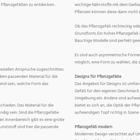
on Pflanzgefäßen zu entdecken:
wichtige Nährstoffe mit dem Gießw
Pflanzen können diese dann nicht e
Ob das Pflanzgefäß rechteckig oder r
Grundform. Ein hohes Pflanzgefäß i
Bauchige Modelle sind perfekt geei
Es sind auch asymmetrische Formen
möglich, eine Form zu wählen, die 
speziellen Ansprüche zugeschnitten.
dem passenden Material für die
Designs für Pflanzgefäße
end sein, welche Form das
Das Angebot für Designs ist umfang
Gefäß für den eigenen Geschmack zu
Umgebung ein. Andere sind aufwend
hieden. Das Material für die
bietet es sich an, die Optik der Pf
dig sein. Sind die Pflanzgefäße
aufwendigen Topf richtig in Szene
en Innenbereich gibt es eine große
nststoff sind hier die passende
Pflanzgefäß modern
Modernes Design verzichtet auf Un