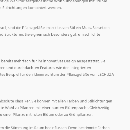
ichtige Wahl für zeitgenössische Wohnumgebungen mit Stil. Sie
n Stilrichtungen kombiniert werden.
oll, sind die Pflanzgefäße im exklusiven Stil ein Muss. Sie setzen
d Strukturen. Sie eignen sich besonders gut, um schlichte
ereits mehrfach für ihr innovatives Design ausgestattet. Sie
men und durchdachten Features wie den integrierten
tes Beispiel für den Ideenreichtum der Pflanzgefäße von LECHUZA
absolute Klassiker. Sie können mit allen Farben und Stilrichtungen
ute Wahl zu Pflanzen mit einer bunten Blütenpracht. Gleichzeitig
zu einer Pflanze mit roten Blüten oder zu Grünpflanzen.
em die Stimmung im Raum beeinflussen. Denn bestimmte Farben