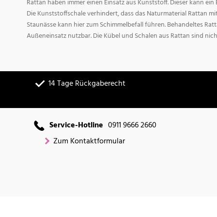
Rattan haben immer einen Einsatz aus Kunststoff. Dieser kann ei
Die Kunststoffschale verhindert, dass das Naturmaterial Rattan m
Staunässe kann hier zum Schimmelbefall führen. Behandeltes Ratta
Außeneinsatz nutzbar. Die Kübel und Schalen aus Rattan sind nich
14 Tage Rückgaberecht
Service-Hotline
0911 9666 2660
Zum Kontaktformular