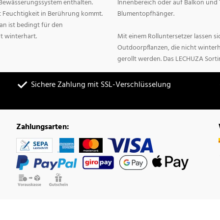
n Bewässerungssystem enthalten.
Innenbereich oder auf Balkon und 
it Feuchtigkeit in Berührung kommt.
Blumentopfhänger.
n ist bedingt für den
t winterhart.
Mit einem Rolluntersetzer lassen 
Outdoorpflanzen, die nicht winter
gerollt werden. Das LECHUZA Sorti
Sichere Zahlung mit SSL-Verschlüsselung
Zahlungsarten: