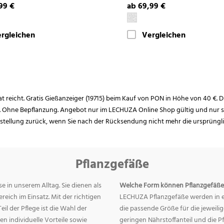
99 €
ab 69,99 €
rgleichen
Vergleichen
rat reicht. Gratis Gießanzeiger (19715) beim Kauf von PON in Höhe von 40 €. D
. Ohne Bepflanzung. Angebot nur im LECHUZA Online Shop gültig und nur so
estellung zurück, wenn Sie nach der Rücksendung nicht mehr die ursprüngl
Pflanzgefäße
e in unserem Alltag. Sie dienen als
Welche Form können Pflanzgefäße
eich im Einsatz. Mit der richtigen
LECHUZA Pflanzgefäße werden in ei
eil der Pflege ist die Wahl der
die passende Größe für die jeweili
n individuelle Vorteile sowie
geringen Nährstoffanteil und die 