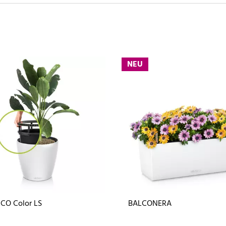
NEU
CO Color LS
BALCONERA