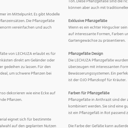
Ton. Diese Pflanzgefäße sind die r
können aber auch mit traditionelle
mer im Mittelpunkt. Es gibt Modelle
lanzeinsätzen. Die Pflanzgefäße
Exklusive Pflanzgefäße
ge enorm vereinfachen und auch
Wenn es ein echter Hingucker sein s
auf interessante Formen, Farben un
Gartengewächse zu präsentieren.
fäße von LECHUZA erlaubt es für
Pflanzgefäße Design
onkästen direkt am Geländer oder
Die LECHUZA Pflanzgefäße wurden b
r gedeihen zu lassen. Für den
überzeugen mit interessanten For
Ideal, um schwere Pflanzen bei
Bewässerungssystemen. Ein perfek
ist der OJO Pflanzkopf für Kräuter.
enso dekorieren wie eine Ecke auf
Farben für Pflanzgefäße
nde Pflanzen.
Pflanzgefäße in Anthrazit sind der 
kombiniert werden. Sie sind eine g
ist ein Pflanzgefäß in Rot passend 
erial eignet sich für bestimmte
rialwahl auf den geplanten Nutzen
Die Farbe der Gefäße kann außerd