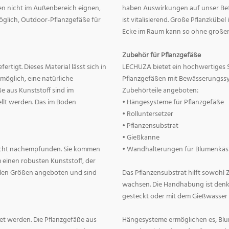
nnen nicht im Außenbereich eignen,
haben Auswirkungen auf unser Befin
 möglich, Outdoor-Pflanzgefäße für
ist vitalisierend. Große Pflanzkübe
Ecke im Raum kann so ohne große
Zubehör für Pflanzgefäße
rtigt. Dieses Material lässt sich in
LECHUZA bietet ein hochwertiges 
 möglich, eine natürliche
Pflanzgefäßen mit Bewässerungss
e aus Kunststoff sind im
Zubehörteile angeboten:
llt werden. Das im Boden
• Hängesysteme für Pflanzgefäße
• Rolluntersetzer
• Pflanzensubstrat
• Gießkanne
lecht nachempfunden. Sie kommen
• Wandhalterungen für Blumenkäs
 einen robusten Kunststoff, der
allen Größen angeboten und sind
Das Pflanzensubstrat hilft sowohl
wachsen. Die Handhabung ist denkba
gesteckt oder mit dem Gießwasser
t werden. Die Pflanzgefäße aus
Hängesysteme ermöglichen es, Blum