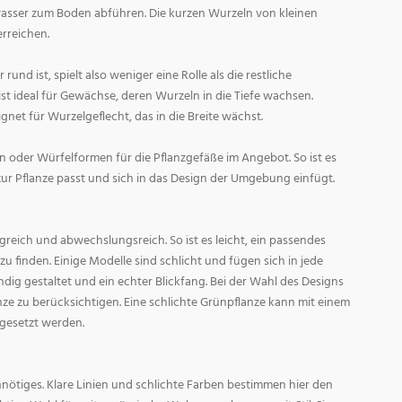
asser zum Boden abführen. Die kurzen Wurzeln von kleinen
rreichen.
und ist, spielt also weniger eine Rolle als die restliche
st ideal für Gewächse, deren Wurzeln in die Tiefe wachsen.
gnet für Wurzelgeflecht, das in die Breite wächst.
 oder Würfelformen für die Pflanzgefäße im Angebot. So ist es
zur Pflanze passt und sich in das Design der Umgebung einfügt.
reich und abwechslungsreich. So ist es leicht, ein passendes
 finden. Einige Modelle sind schlicht und fügen sich in jede
ig gestaltet und ein echter Blickfang. Bei der Wahl des Designs
lanze zu berücksichtigen. Eine schlichte Grünpflanze kann mit einem
 gesetzt werden.
nötiges. Klare Linien und schlichte Farben bestimmen hier den