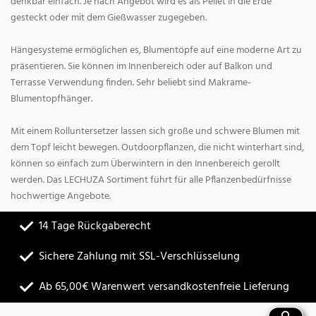
denkbar einfach. Je nach Angebot wird es als Pellet in die Erde
gesteckt oder mit dem Gießwasser zugegeben.
Hängesysteme ermöglichen es, Blumentöpfe auf eine moderne Art zu
präsentieren. Sie können im Innenbereich oder auf Balkon und
Terrasse Verwendung finden. Sehr beliebt sind Makrame-
Blumentopfhänger.
Mit einem Rolluntersetzer lassen sich große und schwere Blumen mit
dem Topf leicht bewegen. Outdoorpflanzen, die nicht winterhart sind,
können so einfach zum Überwintern in den Innenbereich gerollt
werden. Das LECHUZA Sortiment führt für alle Pflanzenbedürfnisse
hochwertige Angebote.
14 Tage Rückgaberecht
Sichere Zahlung mit SSL-Verschlüsselung
Ab 65,00€ Warenwert versandkostenfreie Lieferung