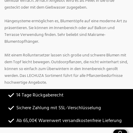
denkbar einfach. Je nach Angebot wird es als Pellet in die Erde
gesteckt oder mit dem Gießwasser zugegeben.
Hängesysteme ermöglichen es, Blumentöpfe auf eine moderne Art zu
präsentieren. Sie können im Innenbereich oder auf Balkon und
Terrasse Verwendung finden. Sehr beliebt sind Makrame-
Blumentopfhänger.
Mit einem Rolluntersetzer lassen sich große und schwere Blumen mit
dem Topf leicht bewegen. Outdoorpflanzen, die nicht winterhart sind,
können so einfach zum Überwintern in den Innenbereich gerollt
werden. Das LECHUZA Sortiment führt für alle Pflanzenbedürfnisse
hochwertige Angebote.
14 Tage Rückgaberecht
Sichere Zahlung mit SSL-Verschlüsselung
Ab 65,00€ Warenwert versandkostenfreie Lieferung