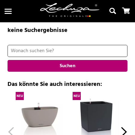
keine Suchergebnisse
Suchen
Suchen
Das könnte Sie auch interessieren:
NEU
NEU
NE