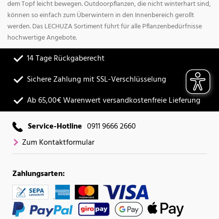
dem Topf leicht bewegen. Outdoorpflanzen, die nicht winterhart sind,
können so einfach zum Überwintern in den Innenbereich gerollt
werden. Das LECHUZA Sortiment führt für alle Pflanzenbedürfnisse
hochwertige Angebote.
14 Tage Rückgaberecht
Sichere Zahlung mit SSL-Verschlüsselung
Ab 65,00€ Warenwert versandkostenfreie Lieferung
Service-Hotline
0911 9666 2660
Zum Kontaktformular
Zahlungsarten: