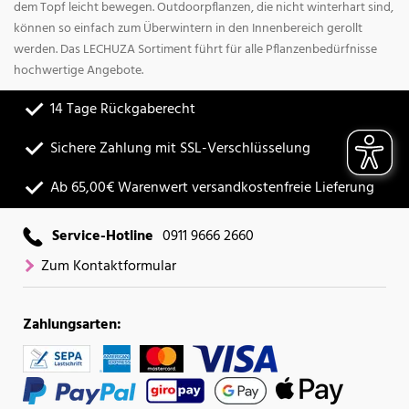
dem Topf leicht bewegen. Outdoorpflanzen, die nicht winterhart sind,
können so einfach zum Überwintern in den Innenbereich gerollt
werden. Das LECHUZA Sortiment führt für alle Pflanzenbedürfnisse
hochwertige Angebote.
14 Tage Rückgaberecht
Sichere Zahlung mit SSL-Verschlüsselung
Ab 65,00€ Warenwert versandkostenfreie Lieferung
Service-Hotline
0911 9666 2660
Zum Kontaktformular
Zahlungsarten: