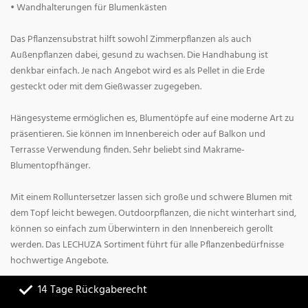
• Wandhalterungen für Blumenkästen
Das Pflanzensubstrat hilft sowohl Zimmerpflanzen als auch
Außenpflanzen dabei, gesund zu wachsen. Die Handhabung ist
denkbar einfach. Je nach Angebot wird es als Pellet in die Erde
gesteckt oder mit dem Gießwasser zugegeben.
Hängesysteme ermöglichen es, Blumentöpfe auf eine moderne Art zu
präsentieren. Sie können im Innenbereich oder auf Balkon und
Terrasse Verwendung finden. Sehr beliebt sind Makrame-
Blumentopfhänger.
Mit einem Rolluntersetzer lassen sich große und schwere Blumen mit
dem Topf leicht bewegen. Outdoorpflanzen, die nicht winterhart sind,
können so einfach zum Überwintern in den Innenbereich gerollt
werden. Das LECHUZA Sortiment führt für alle Pflanzenbedürfnisse
hochwertige Angebote.
14 Tage Rückgaberecht