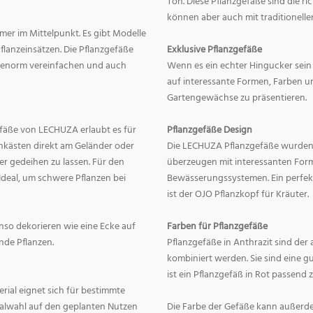
Ton. Diese Pflanzgefäße sind die r
können aber auch mit traditionelle
mer im Mittelpunkt. Es gibt Modelle
lanzeinsätzen. Die Pflanzgefäße
Exklusive Pflanzgefäße
ge enorm vereinfachen und auch
Wenn es ein echter Hingucker sein s
auf interessante Formen, Farben un
Gartengewächse zu präsentieren.
fäße von LECHUZA erlaubt es für
Pflanzgefäße Design
onkästen direkt am Geländer oder
Die LECHUZA Pflanzgefäße wurden b
r gedeihen zu lassen. Für den
überzeugen mit interessanten For
Ideal, um schwere Pflanzen bei
Bewässerungssystemen. Ein perfek
ist der OJO Pflanzkopf für Kräuter.
enso dekorieren wie eine Ecke auf
Farben für Pflanzgefäße
nde Pflanzen.
Pflanzgefäße in Anthrazit sind der 
kombiniert werden. Sie sind eine g
ist ein Pflanzgefäß in Rot passend 
erial eignet sich für bestimmte
rialwahl auf den geplanten Nutzen
Die Farbe der Gefäße kann außerd