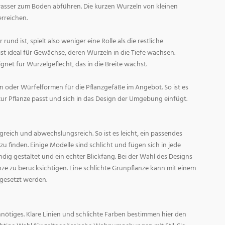
asser zum Boden abführen. Die kurzen Wurzeln von kleinen
rreichen.
und ist, spielt also weniger eine Rolle als die restliche
st ideal für Gewächse, deren Wurzeln in die Tiefe wachsen.
gnet für Wurzelgeflecht, das in die Breite wächst.
 oder Würfelformen für die Pflanzgefäße im Angebot. So ist es
zur Pflanze passt und sich in das Design der Umgebung einfügt.
reich und abwechslungsreich. So ist es leicht, ein passendes
 finden. Einige Modelle sind schlicht und fügen sich in jede
ig gestaltet und ein echter Blickfang. Bei der Wahl des Designs
lanze zu berücksichtigen. Eine schlichte Grünpflanze kann mit einem
 gesetzt werden.
nötiges. Klare Linien und schlichte Farben bestimmen hier den