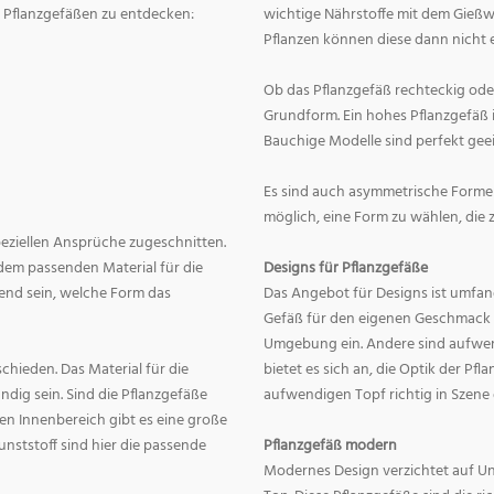
on Pflanzgefäßen zu entdecken:
wichtige Nährstoffe mit dem Gießw
Pflanzen können diese dann nicht e
Ob das Pflanzgefäß rechteckig oder r
Grundform. Ein hohes Pflanzgefäß i
Bauchige Modelle sind perfekt geei
Es sind auch asymmetrische Formen
möglich, eine Form zu wählen, die 
speziellen Ansprüche zugeschnitten.
dem passenden Material für die
Designs für Pflanzgefäße
end sein, welche Form das
Das Angebot für Designs ist umfang
Gefäß für den eigenen Geschmack zu
Umgebung ein. Andere sind aufwend
hieden. Das Material für die
bietet es sich an, die Optik der Pf
dig sein. Sind die Pflanzgefäße
aufwendigen Topf richtig in Szene
en Innenbereich gibt es eine große
nststoff sind hier die passende
Pflanzgefäß modern
Modernes Design verzichtet auf Un