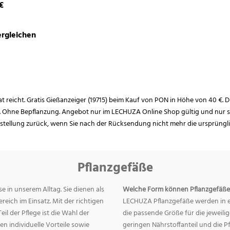
€
rgleichen
rat reicht. Gratis Gießanzeiger (19715) beim Kauf von PON in Höhe von 40 €. D
. Ohne Bepflanzung. Angebot nur im LECHUZA Online Shop gültig und nur so
estellung zurück, wenn Sie nach der Rücksendung nicht mehr die ursprüngl
Pflanzgefäße
e in unserem Alltag. Sie dienen als
Welche Form können Pflanzgefäße
eich im Einsatz. Mit der richtigen
LECHUZA Pflanzgefäße werden in ei
eil der Pflege ist die Wahl der
die passende Größe für die jeweili
n individuelle Vorteile sowie
geringen Nährstoffanteil und die 