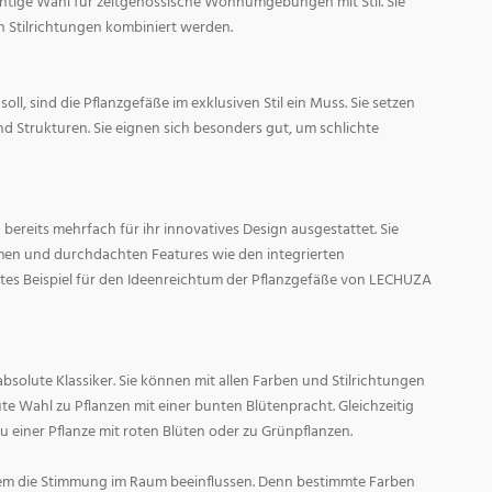
ichtige Wahl für zeitgenössische Wohnumgebungen mit Stil. Sie
n Stilrichtungen kombiniert werden.
oll, sind die Pflanzgefäße im exklusiven Stil ein Muss. Sie setzen
d Strukturen. Sie eignen sich besonders gut, um schlichte
ereits mehrfach für ihr innovatives Design ausgestattet. Sie
men und durchdachten Features wie den integrierten
tes Beispiel für den Ideenreichtum der Pflanzgefäße von LECHUZA
absolute Klassiker. Sie können mit allen Farben und Stilrichtungen
ute Wahl zu Pflanzen mit einer bunten Blütenpracht. Gleichzeitig
zu einer Pflanze mit roten Blüten oder zu Grünpflanzen.
em die Stimmung im Raum beeinflussen. Denn bestimmte Farben