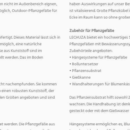
nnen nicht im Außenbereich eignen,
haben Auswirkungen auf unser Befin
 möglich, Outdoor-Pflanzgefäße für
ist vitalisierend. Große Pflanzkübe
Ecke im Raum kann so ohne große
Zubehör für Pflanzgefäße
rtigt. Dieses Material lässt sich in
LECHUZA bietet ein hochwertiges 
 möglich, eine natürliche
Pflanzgefäßen mit Bewässerungss
e aus Kunststoff sind im
Zubehörteile angeboten:
llt werden. Das im Boden
• Hängesysteme für Pflanzgefäße
• Rolluntersetzer
• Pflanzensubstrat
• Gießkanne
lecht nachempfunden. Sie kommen
• Wandhalterungen für Blumenkäs
 einen robusten Kunststoff, der
allen Größen angeboten und sind
Das Pflanzensubstrat hilft sowohl
wachsen. Die Handhabung ist denkba
gesteckt oder mit dem Gießwasser
t werden. Die Pflanzgefäße aus
Hängesysteme ermöglichen es, Blum