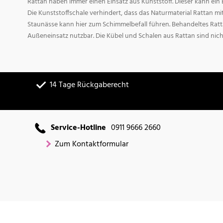
Rattan haben immer einen Einsatz aus Kunststoff. Dieser kann ei
Die Kunststoffschale verhindert, dass das Naturmaterial Rattan m
Staunässe kann hier zum Schimmelbefall führen. Behandeltes Ratta
Außeneinsatz nutzbar. Die Kübel und Schalen aus Rattan sind nich
14 Tage Rückgaberecht
Service-Hotline
0911 9666 2660
Zum Kontaktformular