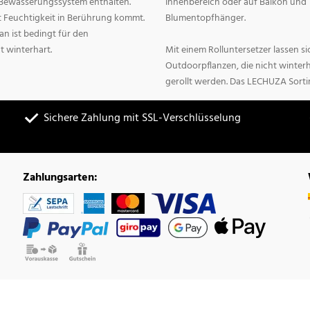
n Bewässerungssystem enthalten.
Innenbereich oder auf Balkon und 
it Feuchtigkeit in Berührung kommt.
Blumentopfhänger.
n ist bedingt für den
t winterhart.
Mit einem Rolluntersetzer lassen 
Outdoorpflanzen, die nicht winter
gerollt werden. Das LECHUZA Sorti
Sichere Zahlung mit SSL-Verschlüsselung
Zahlungsarten: