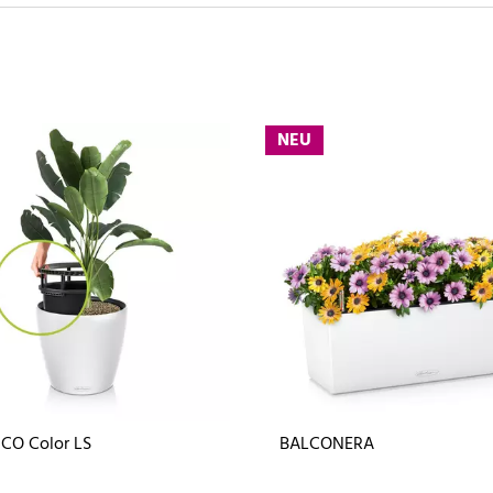
NEU
CO Color LS
BALCONERA