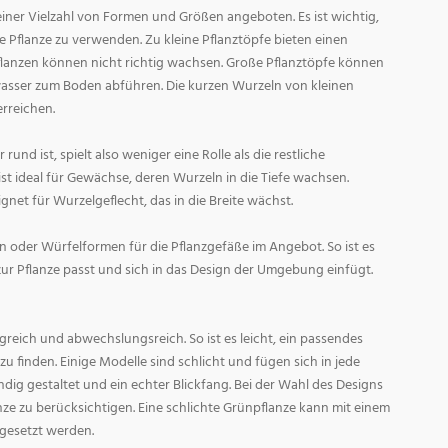
ner Vielzahl von Formen und Größen angeboten. Es ist wichtig,
ge Pflanze zu verwenden. Zu kleine Pflanztöpfe bieten einen
Pflanzen können nicht richtig wachsen. Große Pflanztöpfe können
asser zum Boden abführen. Die kurzen Wurzeln von kleinen
rreichen.
und ist, spielt also weniger eine Rolle als die restliche
st ideal für Gewächse, deren Wurzeln in die Tiefe wachsen.
gnet für Wurzelgeflecht, das in die Breite wächst.
 oder Würfelformen für die Pflanzgefäße im Angebot. So ist es
zur Pflanze passt und sich in das Design der Umgebung einfügt.
reich und abwechslungsreich. So ist es leicht, ein passendes
 finden. Einige Modelle sind schlicht und fügen sich in jede
ig gestaltet und ein echter Blickfang. Bei der Wahl des Designs
lanze zu berücksichtigen. Eine schlichte Grünpflanze kann mit einem
 gesetzt werden.