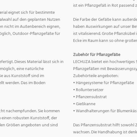
ist ein Pflanzgefäß in Rot passend 
erial eignet sich für bestimmte
rialwahl auf den geplanten Nutzen
Die Farbe der Gefäße kann außerd
nnen nicht im Außenbereich eignen,
haben Auswirkungen auf unser Befin
 möglich, Outdoor-Pflanzgefäße für
ist vitalisierend. Große Pflanzkübe
Ecke im Raum kann so ohne große
Zubehör für Pflanzgefäße
rtigt. Dieses Material lässt sich in
LECHUZA bietet ein hochwertiges 
 möglich, eine natürliche
Pflanzgefäßen mit Bewässerungss
e aus Kunststoff sind im
Zubehörteile angeboten:
llt werden. Das im Boden
• Hängesysteme für Pflanzgefäße
• Rolluntersetzer
• Pflanzensubstrat
• Gießkanne
lecht nachempfunden. Sie kommen
• Wandhalterungen für Blumenkäs
 einen robusten Kunststoff, der
allen Größen angeboten und sind
Das Pflanzensubstrat hilft sowohl
wachsen. Die Handhabung ist denkba