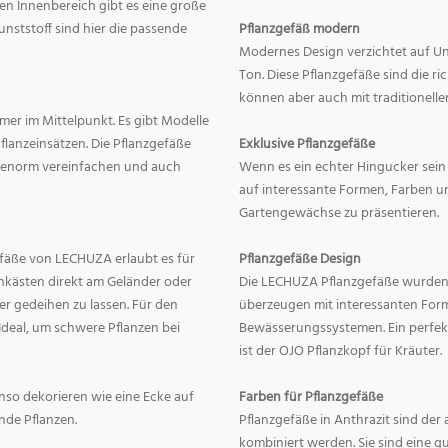
en Innenbereich gibt es eine große
nststoff sind hier die passende
Pflanzgefäß modern
Modernes Design verzichtet auf Un
Ton. Diese Pflanzgefäße sind die r
können aber auch mit traditionelle
mer im Mittelpunkt. Es gibt Modelle
lanzeinsätzen. Die Pflanzgefäße
Exklusive Pflanzgefäße
ge enorm vereinfachen und auch
Wenn es ein echter Hingucker sein s
auf interessante Formen, Farben un
Gartengewächse zu präsentieren.
fäße von LECHUZA erlaubt es für
Pflanzgefäße Design
onkästen direkt am Geländer oder
Die LECHUZA Pflanzgefäße wurden b
r gedeihen zu lassen. Für den
überzeugen mit interessanten For
Ideal, um schwere Pflanzen bei
Bewässerungssystemen. Ein perfek
ist der OJO Pflanzkopf für Kräuter.
enso dekorieren wie eine Ecke auf
Farben für Pflanzgefäße
nde Pflanzen.
Pflanzgefäße in Anthrazit sind der 
kombiniert werden. Sie sind eine g