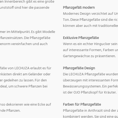
en Innenbereich gibt es eine große
nststoff sind hier die passende
Pflanzgefäß modern
Modernes Design verzichtet auf Un
Ton. Diese Pflanzgefäße sind die r
können aber auch mit traditionelle
mer im Mittelpunkt. Es gibt Modelle
lanzeinsätzen. Die Pflanzgefäße
Exklusive Pflanzgefäße
ge enorm vereinfachen und auch
Wenn es ein echter Hingucker sein s
auf interessante Formen, Farben un
Gartengewächse zu präsentieren.
fäße von LECHUZA erlaubt es für
Pflanzgefäße Design
onkästen direkt am Geländer oder
Die LECHUZA Pflanzgefäße wurden b
r gedeihen zu lassen. Für den
überzeugen mit interessanten For
Ideal, um schwere Pflanzen bei
Bewässerungssystemen. Ein perfek
ist der OJO Pflanzkopf für Kräuter.
enso dekorieren wie eine Ecke auf
Farben für Pflanzgefäße
nde Pflanzen.
Pflanzgefäße in Anthrazit sind der 
kombiniert werden. Sie sind eine g