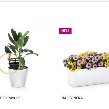
NEU
CO Color LS
BALCONERA