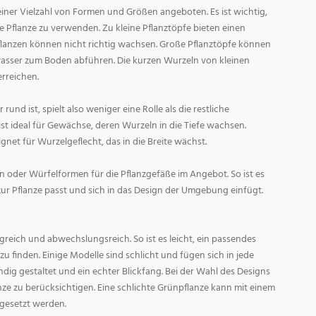
ner Vielzahl von Formen und Größen angeboten. Es ist wichtig,
ge Pflanze zu verwenden. Zu kleine Pflanztöpfe bieten einen
Pflanzen können nicht richtig wachsen. Große Pflanztöpfe können
asser zum Boden abführen. Die kurzen Wurzeln von kleinen
rreichen.
und ist, spielt also weniger eine Rolle als die restliche
st ideal für Gewächse, deren Wurzeln in die Tiefe wachsen.
gnet für Wurzelgeflecht, das in die Breite wächst.
 oder Würfelformen für die Pflanzgefäße im Angebot. So ist es
zur Pflanze passt und sich in das Design der Umgebung einfügt.
reich und abwechslungsreich. So ist es leicht, ein passendes
 finden. Einige Modelle sind schlicht und fügen sich in jede
ig gestaltet und ein echter Blickfang. Bei der Wahl des Designs
lanze zu berücksichtigen. Eine schlichte Grünpflanze kann mit einem
 gesetzt werden.