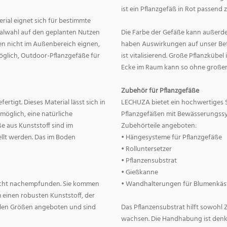
ist ein Pflanzgefäß in Rot passend 
erial eignet sich für bestimmte
rialwahl auf den geplanten Nutzen
Die Farbe der Gefäße kann außerd
nnen nicht im Außenbereich eignen,
haben Auswirkungen auf unser Befin
 möglich, Outdoor-Pflanzgefäße für
ist vitalisierend. Große Pflanzkübe
Ecke im Raum kann so ohne große
Zubehör für Pflanzgefäße
rtigt. Dieses Material lässt sich in
LECHUZA bietet ein hochwertiges 
 möglich, eine natürliche
Pflanzgefäßen mit Bewässerungss
e aus Kunststoff sind im
Zubehörteile angeboten:
llt werden. Das im Boden
• Hängesysteme für Pflanzgefäße
• Rolluntersetzer
• Pflanzensubstrat
• Gießkanne
lecht nachempfunden. Sie kommen
• Wandhalterungen für Blumenkäs
 einen robusten Kunststoff, der
allen Größen angeboten und sind
Das Pflanzensubstrat hilft sowohl
wachsen. Die Handhabung ist denkba