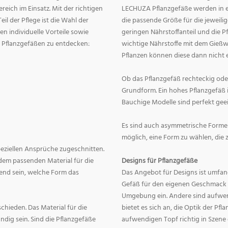
eich im Einsatz. Mit der richtigen
LECHUZA Pflanzgefäße werden in ei
eil der Pflege ist die Wahl der
die passende Größe für die jeweili
n individuelle Vorteile sowie
geringen Nährstoffanteil und die 
on Pflanzgefäßen zu entdecken:
wichtige Nährstoffe mit dem Gießw
Pflanzen können diese dann nicht e
Ob das Pflanzgefäß rechteckig oder r
Grundform. Ein hohes Pflanzgefäß i
Bauchige Modelle sind perfekt geei
Es sind auch asymmetrische Formen
möglich, eine Form zu wählen, die 
speziellen Ansprüche zugeschnitten.
dem passenden Material für die
Designs für Pflanzgefäße
end sein, welche Form das
Das Angebot für Designs ist umfang
Gefäß für den eigenen Geschmack zu
Umgebung ein. Andere sind aufwend
hieden. Das Material für die
bietet es sich an, die Optik der Pf
dig sein. Sind die Pflanzgefäße
aufwendigen Topf richtig in Szene