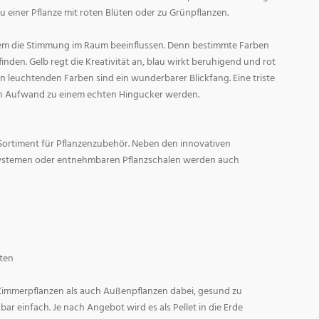
zu einer Pflanze mit roten Blüten oder zu Grünpflanzen.
em die Stimmung im Raum beeinflussen. Denn bestimmte Farben
den. Gelb regt die Kreativität an, blau wirkt beruhigend und rot
l in leuchtenden Farben sind ein wunderbarer Blickfang. Eine triste
n Aufwand zu einem echten Hingucker werden.
Sortiment für Pflanzenzubehör. Neben den innovativen
ystemen oder entnehmbaren Pflanzschalen werden auch
ten
 Zimmerpflanzen als auch Außenpflanzen dabei, gesund zu
r einfach. Je nach Angebot wird es als Pellet in die Erde