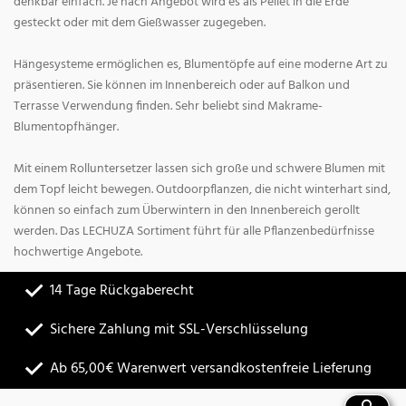
denkbar einfach. Je nach Angebot wird es als Pellet in die Erde
gesteckt oder mit dem Gießwasser zugegeben.
Hängesysteme ermöglichen es, Blumentöpfe auf eine moderne Art zu
präsentieren. Sie können im Innenbereich oder auf Balkon und
Terrasse Verwendung finden. Sehr beliebt sind Makrame-
Blumentopfhänger.
Mit einem Rolluntersetzer lassen sich große und schwere Blumen mit
dem Topf leicht bewegen. Outdoorpflanzen, die nicht winterhart sind,
können so einfach zum Überwintern in den Innenbereich gerollt
werden. Das LECHUZA Sortiment führt für alle Pflanzenbedürfnisse
hochwertige Angebote.
14 Tage Rückgaberecht
Sichere Zahlung mit SSL-Verschlüsselung
Ab 65,00€ Warenwert versandkostenfreie Lieferung