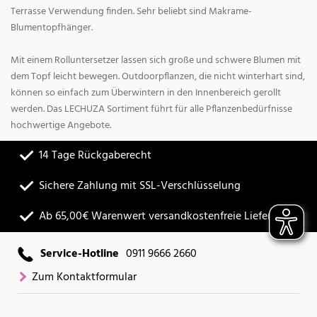
Terrasse Verwendung finden. Sehr beliebt sind Makrame-
Blumentopfhänger.
Mit einem Rolluntersetzer lassen sich große und schwere Blumen mit
dem Topf leicht bewegen. Outdoorpflanzen, die nicht winterhart sind,
können so einfach zum Überwintern in den Innenbereich gerollt
werden. Das LECHUZA Sortiment führt für alle Pflanzenbedürfnisse
hochwertige Angebote.
14 Tage Rückgaberecht
Sichere Zahlung mit SSL-Verschlüsselung
Ab 65,00€ Warenwert versandkostenfreie Lieferung
Service-Hotline
0911 9666 2660
Zum Kontaktformular