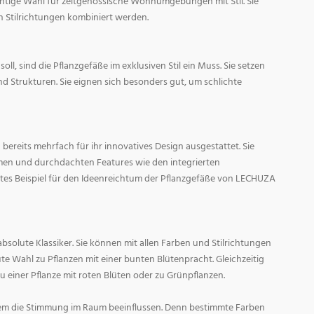
ichtige Wahl für zeitgenössische Wohnumgebungen mit Stil. Sie
n Stilrichtungen kombiniert werden.
oll, sind die Pflanzgefäße im exklusiven Stil ein Muss. Sie setzen
d Strukturen. Sie eignen sich besonders gut, um schlichte
ereits mehrfach für ihr innovatives Design ausgestattet. Sie
men und durchdachten Features wie den integrierten
tes Beispiel für den Ideenreichtum der Pflanzgefäße von LECHUZA
absolute Klassiker. Sie können mit allen Farben und Stilrichtungen
ute Wahl zu Pflanzen mit einer bunten Blütenpracht. Gleichzeitig
zu einer Pflanze mit roten Blüten oder zu Grünpflanzen.
em die Stimmung im Raum beeinflussen. Denn bestimmte Farben