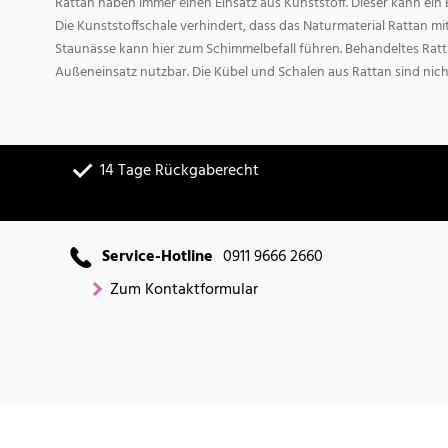
Rattan haben immer einen Einsatz aus Kunststoff. Dieser kann ei
Die Kunststoffschale verhindert, dass das Naturmaterial Rattan m
Staunässe kann hier zum Schimmelbefall führen. Behandeltes Ratta
Außeneinsatz nutzbar. Die Kübel und Schalen aus Rattan sind nich
14 Tage Rückgaberecht
Service-Hotline
0911 9666 2660
Zum Kontaktformular