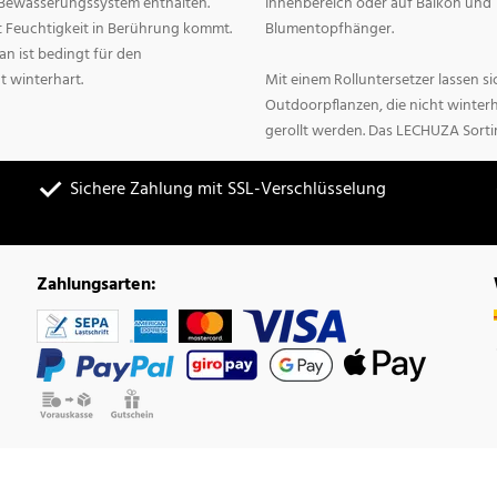
n Bewässerungssystem enthalten.
Innenbereich oder auf Balkon und 
it Feuchtigkeit in Berührung kommt.
Blumentopfhänger.
n ist bedingt für den
t winterhart.
Mit einem Rolluntersetzer lassen 
Outdoorpflanzen, die nicht winter
gerollt werden. Das LECHUZA Sorti
Sichere Zahlung mit SSL-Verschlüsselung
Zahlungsarten: