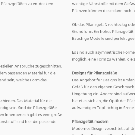
on Pflanzgefäßen zu entdecken:
wichtige Nährstoffe mit dem Gießw
Pflanzen können diese dann nicht e
Ob das Pflanzgefäß rechteckig oder r
Grundform. Ein hohes Pflanzgefäß i
Bauchige Modelle sind perfekt geei
Es sind auch asymmetrische Formen
möglich, eine Form zu wählen, die 
speziellen Ansprüche zugeschnitten.
dem passenden Material für die
Designs für Pflanzgefäße
end sein, welche Form das
Das Angebot für Designs ist umfang
Gefäß für den eigenen Geschmack zu
Umgebung ein. Andere sind aufwend
hieden. Das Material für die
bietet es sich an, die Optik der Pf
dig sein. Sind die Pflanzgefäße
aufwendigen Topf richtig in Szene
en Innenbereich gibt es eine große
nststoff sind hier die passende
Pflanzgefäß modern
Modernes Design verzichtet auf Un