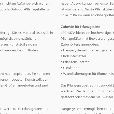
nnen nicht im Außenbereich eignen,
haben Auswirkungen auf unser Befin
 möglich, Outdoor-Pflanzgefäße für
ist vitalisierend. Große Pflanzkübe
Ecke im Raum kann so ohne große
Zubehör für Pflanzgefäße
rtigt. Dieses Material lässt sich in
LECHUZA bietet ein hochwertiges 
 möglich, eine natürliche
Pflanzgefäßen mit Bewässerungss
e aus Kunststoff sind im
Zubehörteile angeboten:
llt werden. Das im Boden
• Hängesysteme für Pflanzgefäße
• Rolluntersetzer
• Pflanzensubstrat
• Gießkanne
lecht nachempfunden. Sie kommen
• Wandhalterungen für Blumenkäs
 einen robusten Kunststoff, der
allen Größen angeboten und sind
Das Pflanzensubstrat hilft sowohl
wachsen. Die Handhabung ist denkba
gesteckt oder mit dem Gießwasser
t werden. Die Pflanzgefäße aus
Hängesysteme ermöglichen es, Blum