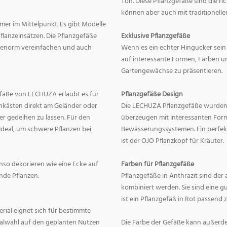
Ton. Diese Pflanzgefäße sind die r
können aber auch mit traditionelle
mer im Mittelpunkt. Es gibt Modelle
lanzeinsätzen. Die Pflanzgefäße
Exklusive Pflanzgefäße
ge enorm vereinfachen und auch
Wenn es ein echter Hingucker sein s
auf interessante Formen, Farben un
Gartengewächse zu präsentieren.
fäße von LECHUZA erlaubt es für
Pflanzgefäße Design
onkästen direkt am Geländer oder
Die LECHUZA Pflanzgefäße wurden b
r gedeihen zu lassen. Für den
überzeugen mit interessanten For
Ideal, um schwere Pflanzen bei
Bewässerungssystemen. Ein perfek
ist der OJO Pflanzkopf für Kräuter.
enso dekorieren wie eine Ecke auf
Farben für Pflanzgefäße
nde Pflanzen.
Pflanzgefäße in Anthrazit sind der 
kombiniert werden. Sie sind eine g
ist ein Pflanzgefäß in Rot passend 
erial eignet sich für bestimmte
rialwahl auf den geplanten Nutzen
Die Farbe der Gefäße kann außerd