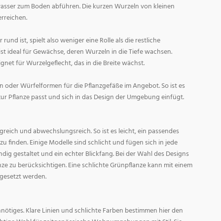
asser zum Boden abführen. Die kurzen Wurzeln von kleinen
rreichen.
und ist, spielt also weniger eine Rolle als die restliche
st ideal für Gewächse, deren Wurzeln in die Tiefe wachsen.
gnet für Wurzelgeflecht, das in die Breite wächst.
 oder Würfelformen für die Pflanzgefäße im Angebot. So ist es
zur Pflanze passt und sich in das Design der Umgebung einfügt.
reich und abwechslungsreich. So ist es leicht, ein passendes
 finden. Einige Modelle sind schlicht und fügen sich in jede
ig gestaltet und ein echter Blickfang. Bei der Wahl des Designs
lanze zu berücksichtigen. Eine schlichte Grünpflanze kann mit einem
 gesetzt werden.
nötiges. Klare Linien und schlichte Farben bestimmen hier den