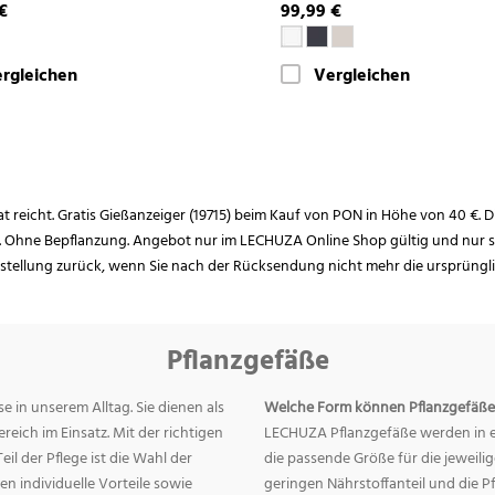
€
99,99 €
rgleichen
Vergleichen
rat reicht. Gratis Gießanzeiger (19715) beim Kauf von PON in Höhe von 40 €. D
. Ohne Bepflanzung. Angebot nur im LECHUZA Online Shop gültig und nur so
estellung zurück, wenn Sie nach der Rücksendung nicht mehr die ursprüngl
Pflanzgefäße
e in unserem Alltag. Sie dienen als
Welche Form können Pflanzgefäße
eich im Einsatz. Mit der richtigen
LECHUZA Pflanzgefäße werden in ei
eil der Pflege ist die Wahl der
die passende Größe für die jeweili
n individuelle Vorteile sowie
geringen Nährstoffanteil und die 