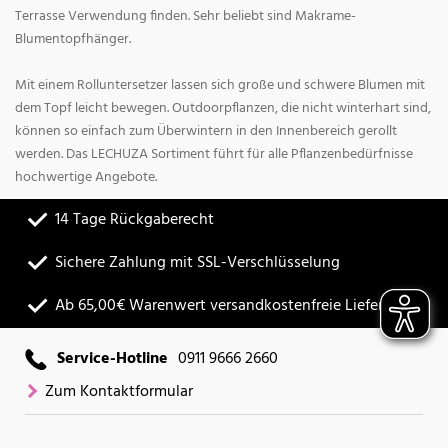
Terrasse Verwendung finden. Sehr beliebt sind Makrame-
Blumentopfhänger.
Mit einem Rolluntersetzer lassen sich große und schwere Blumen mit
dem Topf leicht bewegen. Outdoorpflanzen, die nicht winterhart sind,
können so einfach zum Überwintern in den Innenbereich gerollt
werden. Das LECHUZA Sortiment führt für alle Pflanzenbedürfnisse
hochwertige Angebote.
14 Tage Rückgaberecht
Sichere Zahlung mit SSL-Verschlüsselung
Ab 65,00€ Warenwert versandkostenfreie Lieferung
Service-Hotline
0911 9666 2660
Zum Kontaktformular