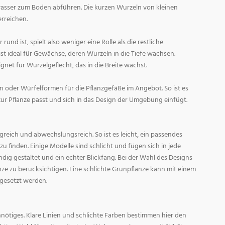
asser zum Boden abführen. Die kurzen Wurzeln von kleinen
rreichen.
und ist, spielt also weniger eine Rolle als die restliche
st ideal für Gewächse, deren Wurzeln in die Tiefe wachsen.
gnet für Wurzelgeflecht, das in die Breite wächst.
 oder Würfelformen für die Pflanzgefäße im Angebot. So ist es
zur Pflanze passt und sich in das Design der Umgebung einfügt.
reich und abwechslungsreich. So ist es leicht, ein passendes
 finden. Einige Modelle sind schlicht und fügen sich in jede
ig gestaltet und ein echter Blickfang. Bei der Wahl des Designs
lanze zu berücksichtigen. Eine schlichte Grünpflanze kann mit einem
 gesetzt werden.
nötiges. Klare Linien und schlichte Farben bestimmen hier den