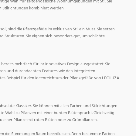
ichtige Wahl für zeitgenössische Wohnumgebungen mit Stil. Sie
n Stilrichtungen kombiniert werden.
oll, sind die Pflanzgefäße im exklusiven Stil ein Muss. Sie setzen
d Strukturen. Sie eignen sich besonders gut, um schlichte
ereits mehrfach für ihr innovatives Design ausgestattet. Sie
men und durchdachten Features wie den integrierten
tes Beispiel für den Ideenreichtum der Pflanzgefäße von LECHUZA
absolute Klassiker. Sie können mit allen Farben und Stilrichtungen
ute Wahl zu Pflanzen mit einer bunten Blütenpracht. Gleichzeitig
zu einer Pflanze mit roten Blüten oder zu Grünpflanzen.
em die Stimmung im Raum beeinflussen. Denn bestimmte Farben