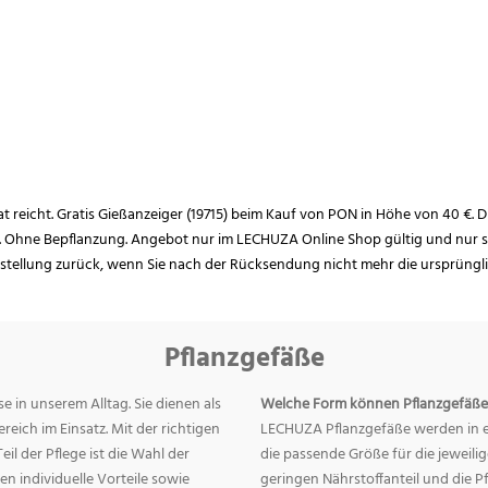
rat reicht. Gratis Gießanzeiger (19715) beim Kauf von PON in Höhe von 40 €. D
. Ohne Bepflanzung. Angebot nur im LECHUZA Online Shop gültig und nur so
estellung zurück, wenn Sie nach der Rücksendung nicht mehr die ursprüngl
Pflanzgefäße
e in unserem Alltag. Sie dienen als
Welche Form können Pflanzgefäße
eich im Einsatz. Mit der richtigen
LECHUZA Pflanzgefäße werden in ei
eil der Pflege ist die Wahl der
die passende Größe für die jeweili
n individuelle Vorteile sowie
geringen Nährstoffanteil und die 