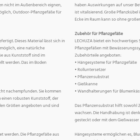
nnen nicht im Außenbereich eignen,
haben Auswirkungen auf unser Befin
 möglich, Outdoor-Pflanzgefäße für
ist vitalisierend. Große Pflanzkübe
Ecke im Raum kann so ohne große
Zubehör für Pflanzgefäße
rtigt. Dieses Material lässt sich in
LECHUZA bietet ein hochwertiges 
 möglich, eine natürliche
Pflanzgefäßen mit Bewässerungss
e aus Kunststoff sind im
Zubehörteile angeboten:
llt werden. Das im Boden
• Hängesysteme für Pflanzgefäße
• Rolluntersetzer
• Pflanzensubstrat
• Gießkanne
lecht nachempfunden. Sie kommen
• Wandhalterungen für Blumenkäs
 einen robusten Kunststoff, der
allen Größen angeboten und sind
Das Pflanzensubstrat hilft sowohl
wachsen. Die Handhabung ist denkba
gesteckt oder mit dem Gießwasser
t werden. Die Pflanzgefäße aus
Hängesysteme ermöglichen es, Blum