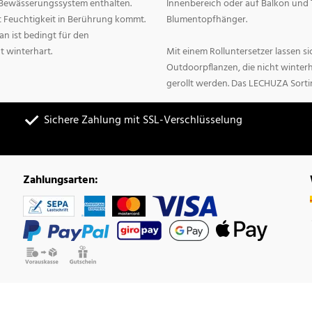
n Bewässerungssystem enthalten.
Innenbereich oder auf Balkon und 
it Feuchtigkeit in Berührung kommt.
Blumentopfhänger.
n ist bedingt für den
t winterhart.
Mit einem Rolluntersetzer lassen 
Outdoorpflanzen, die nicht winter
gerollt werden. Das LECHUZA Sorti
Sichere Zahlung mit SSL-Verschlüsselung
Zahlungsarten: