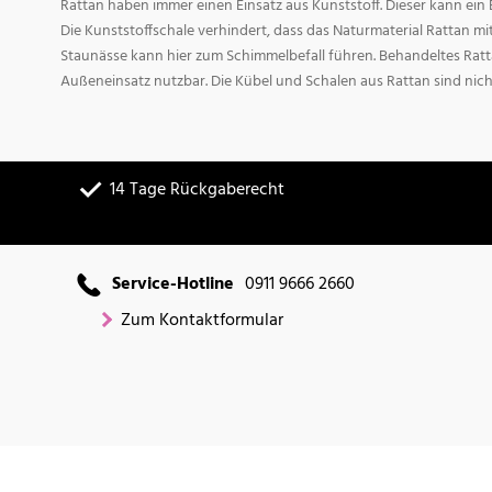
Rattan haben immer einen Einsatz aus Kunststoff. Dieser kann ei
Die Kunststoffschale verhindert, dass das Naturmaterial Rattan m
Staunässe kann hier zum Schimmelbefall führen. Behandeltes Ratta
Außeneinsatz nutzbar. Die Kübel und Schalen aus Rattan sind nich
14 Tage Rückgaberecht
Service-Hotline
0911 9666 2660
Zum Kontaktformular