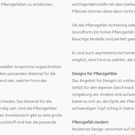
on Pflanzgefäßen zu entdecken:
wichtige Nährstoffe mit dem Gießw
Pflanzen können diese dann nicht e
Ob das Pflanzgefäß rechteckig oder r
Grundform. Ein hohes Pflanzgefäß i
Bauchige Modelle sind perfekt geei
Es sind auch asymmetrische Formen
möglich, eine Form zu wählen, die 
speziellen Ansprüche zugeschnitten.
dem passenden Material für die
Designs für Pflanzgefäße
end sein, welche Form das
Das Angebot für Designs ist umfang
Gefäß für den eigenen Geschmack zu
Umgebung ein. Andere sind aufwend
hieden. Das Material für die
bietet es sich an, die Optik der Pf
dig sein. Sind die Pflanzgefäße
aufwendigen Topf richtig in Szene
en Innenbereich gibt es eine große
nststoff sind hier die passende
Pflanzgefäß modern
Modernes Design verzichtet auf Un