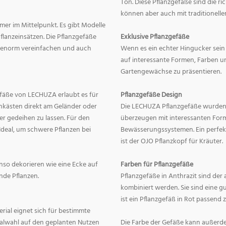
Ton. Diese Pflanzgefäße sind die r
können aber auch mit traditionelle
mer im Mittelpunkt. Es gibt Modelle
lanzeinsätzen. Die Pflanzgefäße
Exklusive Pflanzgefäße
ge enorm vereinfachen und auch
Wenn es ein echter Hingucker sein s
auf interessante Formen, Farben un
Gartengewächse zu präsentieren.
fäße von LECHUZA erlaubt es für
Pflanzgefäße Design
onkästen direkt am Geländer oder
Die LECHUZA Pflanzgefäße wurden b
r gedeihen zu lassen. Für den
überzeugen mit interessanten For
Ideal, um schwere Pflanzen bei
Bewässerungssystemen. Ein perfek
ist der OJO Pflanzkopf für Kräuter.
enso dekorieren wie eine Ecke auf
Farben für Pflanzgefäße
nde Pflanzen.
Pflanzgefäße in Anthrazit sind der 
kombiniert werden. Sie sind eine g
ist ein Pflanzgefäß in Rot passend 
erial eignet sich für bestimmte
rialwahl auf den geplanten Nutzen
Die Farbe der Gefäße kann außerd