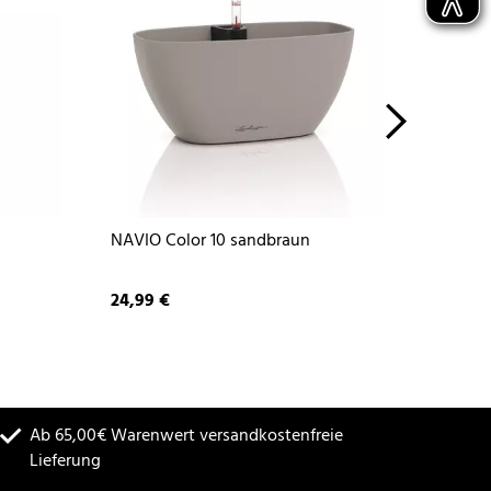
NAVIO Color 10 sandbraun
NAVIO 
24,99 €
34,99 
Ab 65,00€ Warenwert versandkostenfreie
Lieferung