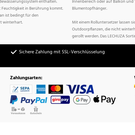
n Bewässerungssystem enthalten.
Innenbereich oder auf Balkon und 
it Feuchtigkeit in Berührung kommt.
Blumentopfhänger.
n ist bedingt für den
t winterhart.
Mit einem Rolluntersetzer lassen 
Outdoorpflanzen, die nicht winter
gerollt werden. Das LECHUZA Sorti
Sichere Zahlung mit SSL-Verschlüsselung
Zahlungsarten: