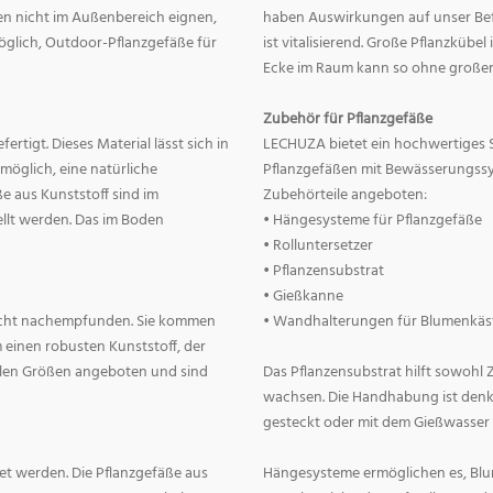
nnen nicht im Außenbereich eignen,
haben Auswirkungen auf unser Befin
 möglich, Outdoor-Pflanzgefäße für
ist vitalisierend. Große Pflanzkübe
Ecke im Raum kann so ohne große
Zubehör für Pflanzgefäße
rtigt. Dieses Material lässt sich in
LECHUZA bietet ein hochwertiges 
 möglich, eine natürliche
Pflanzgefäßen mit Bewässerungss
e aus Kunststoff sind im
Zubehörteile angeboten:
llt werden. Das im Boden
• Hängesysteme für Pflanzgefäße
• Rolluntersetzer
• Pflanzensubstrat
• Gießkanne
lecht nachempfunden. Sie kommen
• Wandhalterungen für Blumenkäs
 einen robusten Kunststoff, der
allen Größen angeboten und sind
Das Pflanzensubstrat hilft sowohl
wachsen. Die Handhabung ist denkba
gesteckt oder mit dem Gießwasser
t werden. Die Pflanzgefäße aus
Hängesysteme ermöglichen es, Blum