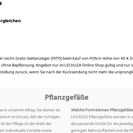
€
rgleichen
rat reicht. Gratis Gießanzeiger (19715) beim Kauf von PON in Höhe von 40 €. D
. Ohne Bepflanzung. Angebot nur im LECHUZA Online Shop gültig und nur so
estellung zurück, wenn Sie nach der Rücksendung nicht mehr die ursprüngl
Pflanzgefäße
e in unserem Alltag. Sie dienen als
Welche Form können Pflanzgefäße
eich im Einsatz. Mit der richtigen
LECHUZA Pflanzgefäße werden in ei
eil der Pflege ist die Wahl der
die passende Größe für die jeweili
n individuelle Vorteile sowie
geringen Nährstoffanteil und die 