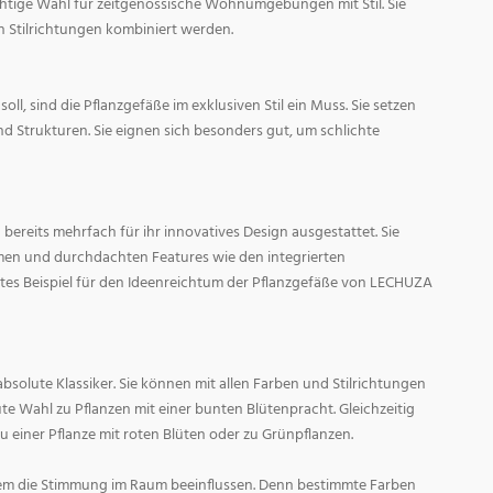
ichtige Wahl für zeitgenössische Wohnumgebungen mit Stil. Sie
n Stilrichtungen kombiniert werden.
oll, sind die Pflanzgefäße im exklusiven Stil ein Muss. Sie setzen
d Strukturen. Sie eignen sich besonders gut, um schlichte
ereits mehrfach für ihr innovatives Design ausgestattet. Sie
men und durchdachten Features wie den integrierten
tes Beispiel für den Ideenreichtum der Pflanzgefäße von LECHUZA
absolute Klassiker. Sie können mit allen Farben und Stilrichtungen
ute Wahl zu Pflanzen mit einer bunten Blütenpracht. Gleichzeitig
zu einer Pflanze mit roten Blüten oder zu Grünpflanzen.
em die Stimmung im Raum beeinflussen. Denn bestimmte Farben