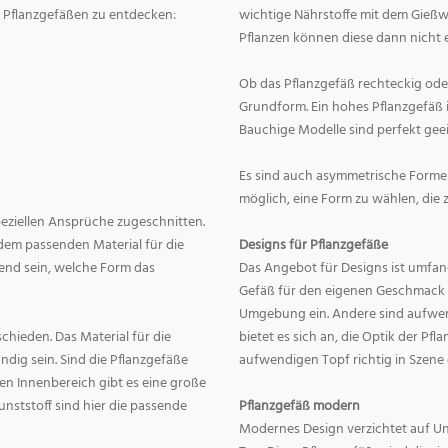
on Pflanzgefäßen zu entdecken:
wichtige Nährstoffe mit dem Gießw
Pflanzen können diese dann nicht e
Ob das Pflanzgefäß rechteckig oder r
Grundform. Ein hohes Pflanzgefäß i
Bauchige Modelle sind perfekt geei
Es sind auch asymmetrische Formen
möglich, eine Form zu wählen, die 
speziellen Ansprüche zugeschnitten.
dem passenden Material für die
Designs für Pflanzgefäße
end sein, welche Form das
Das Angebot für Designs ist umfang
Gefäß für den eigenen Geschmack zu
Umgebung ein. Andere sind aufwend
hieden. Das Material für die
bietet es sich an, die Optik der Pf
dig sein. Sind die Pflanzgefäße
aufwendigen Topf richtig in Szene
en Innenbereich gibt es eine große
nststoff sind hier die passende
Pflanzgefäß modern
Modernes Design verzichtet auf Un