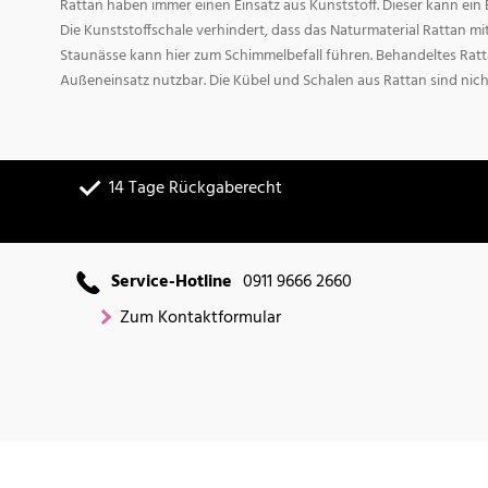
Rattan haben immer einen Einsatz aus Kunststoff. Dieser kann ei
Die Kunststoffschale verhindert, dass das Naturmaterial Rattan m
Staunässe kann hier zum Schimmelbefall führen. Behandeltes Ratta
Außeneinsatz nutzbar. Die Kübel und Schalen aus Rattan sind nich
14 Tage Rückgaberecht
Service-Hotline
0911 9666 2660
Zum Kontaktformular