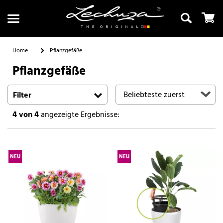
Home
Pflanzgefäße
Pflanzgefäße
Suchen
Filter
4
von 4
angezeigte Ergebnisse:
NEU
NEU