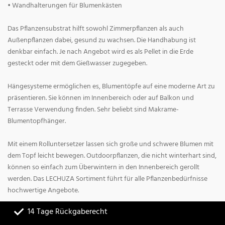
• Wandhalterungen für Blumenkästen
Das Pflanzensubstrat hilft sowohl Zimmerpflanzen als auch
Außenpflanzen dabei, gesund zu wachsen. Die Handhabung ist
denkbar einfach. Je nach Angebot wird es als Pellet in die Erde
gesteckt oder mit dem Gießwasser zugegeben.
Hängesysteme ermöglichen es, Blumentöpfe auf eine moderne Art zu
präsentieren. Sie können im Innenbereich oder auf Balkon und
Terrasse Verwendung finden. Sehr beliebt sind Makrame-
Blumentopfhänger.
Mit einem Rolluntersetzer lassen sich große und schwere Blumen mit
dem Topf leicht bewegen. Outdoorpflanzen, die nicht winterhart sind,
können so einfach zum Überwintern in den Innenbereich gerollt
werden. Das LECHUZA Sortiment führt für alle Pflanzenbedürfnisse
hochwertige Angebote.
14 Tage Rückgaberecht