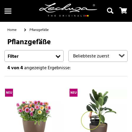
Home
Pflanzgefäße
Pflanzgefäße
Suchen
Filter
4
von 4
angezeigte Ergebnisse:
NEU
NEU