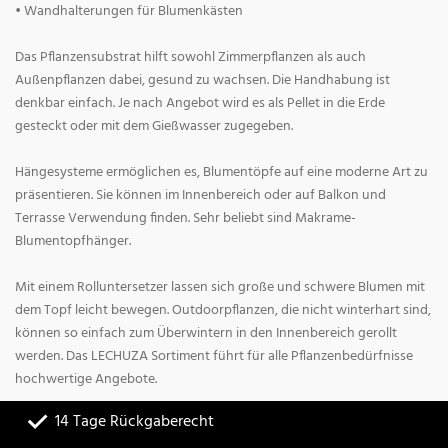
• Wandhalterungen für Blumenkästen
Das Pflanzensubstrat hilft sowohl Zimmerpflanzen als auch
Außenpflanzen dabei, gesund zu wachsen. Die Handhabung ist
denkbar einfach. Je nach Angebot wird es als Pellet in die Erde
gesteckt oder mit dem Gießwasser zugegeben.
Hängesysteme ermöglichen es, Blumentöpfe auf eine moderne Art zu
präsentieren. Sie können im Innenbereich oder auf Balkon und
Terrasse Verwendung finden. Sehr beliebt sind Makrame-
Blumentopfhänger.
Mit einem Rolluntersetzer lassen sich große und schwere Blumen mit
dem Topf leicht bewegen. Outdoorpflanzen, die nicht winterhart sind,
können so einfach zum Überwintern in den Innenbereich gerollt
werden. Das LECHUZA Sortiment führt für alle Pflanzenbedürfnisse
hochwertige Angebote.
14 Tage Rückgaberecht