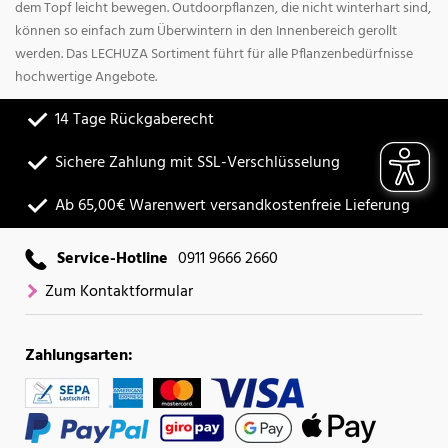
dem Topf leicht bewegen. Outdoorpflanzen, die nicht winterhart sind,
können so einfach zum Überwintern in den Innenbereich gerollt
werden. Das LECHUZA Sortiment führt für alle Pflanzenbedürfnisse
hochwertige Angebote.
14 Tage Rückgaberecht
Sichere Zahlung mit SSL-Verschlüsselung
Ab 65,00€ Warenwert versandkostenfreie Lieferung
Service-Hotline
0911 9666 2660
Zum Kontaktformular
Zahlungsarten: