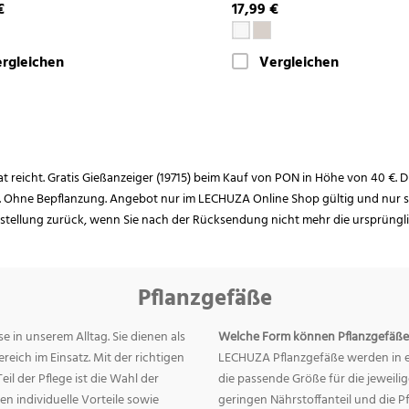
€
17,99 €
rgleichen
Vergleichen
rat reicht. Gratis Gießanzeiger (19715) beim Kauf von PON in Höhe von 40 €. D
. Ohne Bepflanzung. Angebot nur im LECHUZA Online Shop gültig und nur so
estellung zurück, wenn Sie nach der Rücksendung nicht mehr die ursprüngl
Pflanzgefäße
e in unserem Alltag. Sie dienen als
Welche Form können Pflanzgefäße
eich im Einsatz. Mit der richtigen
LECHUZA Pflanzgefäße werden in ei
eil der Pflege ist die Wahl der
die passende Größe für die jeweili
n individuelle Vorteile sowie
geringen Nährstoffanteil und die 