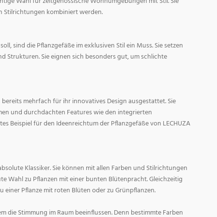
ichtige Wahl für zeitgenössische Wohnumgebungen mit Stil. Sie
n Stilrichtungen kombiniert werden.
oll, sind die Pflanzgefäße im exklusiven Stil ein Muss. Sie setzen
d Strukturen. Sie eignen sich besonders gut, um schlichte
ereits mehrfach für ihr innovatives Design ausgestattet. Sie
men und durchdachten Features wie den integrierten
tes Beispiel für den Ideenreichtum der Pflanzgefäße von LECHUZA
absolute Klassiker. Sie können mit allen Farben und Stilrichtungen
ute Wahl zu Pflanzen mit einer bunten Blütenpracht. Gleichzeitig
zu einer Pflanze mit roten Blüten oder zu Grünpflanzen.
em die Stimmung im Raum beeinflussen. Denn bestimmte Farben