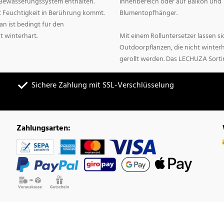
n Bewässerungssystem enthalten.
Innenbereich oder auf Balkon und 
it Feuchtigkeit in Berührung kommt.
Blumentopfhänger.
n ist bedingt für den
t winterhart.
Mit einem Rolluntersetzer lassen 
Outdoorpflanzen, die nicht winter
gerollt werden. Das LECHUZA Sorti
Sichere Zahlung mit SSL-Verschlüsselung
Zahlungsarten: