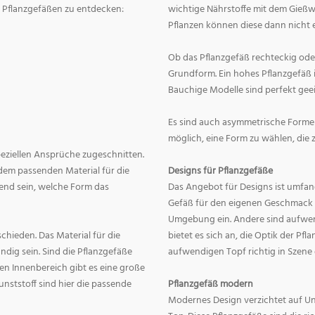
on Pflanzgefäßen zu entdecken:
wichtige Nährstoffe mit dem Gießw
Pflanzen können diese dann nicht e
Ob das Pflanzgefäß rechteckig oder r
Grundform. Ein hohes Pflanzgefäß i
Bauchige Modelle sind perfekt geei
Es sind auch asymmetrische Formen
möglich, eine Form zu wählen, die 
speziellen Ansprüche zugeschnitten.
dem passenden Material für die
Designs für Pflanzgefäße
end sein, welche Form das
Das Angebot für Designs ist umfang
Gefäß für den eigenen Geschmack zu
Umgebung ein. Andere sind aufwend
hieden. Das Material für die
bietet es sich an, die Optik der Pf
dig sein. Sind die Pflanzgefäße
aufwendigen Topf richtig in Szene
en Innenbereich gibt es eine große
nststoff sind hier die passende
Pflanzgefäß modern
Modernes Design verzichtet auf Un