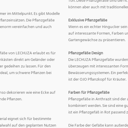
Ton. Diese Pflanzgefäße sind die r
können aber auch mit traditionelle
mer im Mittelpunkt. Es gibt Modelle
lanzeinsätzen. Die Pflanzgefäße
Exklusive Pflanzgefäße
ge enorm vereinfachen und auch
Wenn es ein echter Hingucker sein s
auf interessante Formen, Farben un
Gartengewächse zu präsentieren.
fäße von LECHUZA erlaubt es für
Pflanzgefäße Design
onkästen direkt am Geländer oder
Die LECHUZA Pflanzgefäße wurden b
r gedeihen zu lassen. Für den
überzeugen mit interessanten For
Ideal, um schwere Pflanzen bei
Bewässerungssystemen. Ein perfek
ist der OJO Pflanzkopf für Kräuter.
enso dekorieren wie eine Ecke auf
Farben für Pflanzgefäße
nde Pflanzen.
Pflanzgefäße in Anthrazit sind der 
kombiniert werden. Sie sind eine g
ist ein Pflanzgefäß in Rot passend 
erial eignet sich für bestimmte
rialwahl auf den geplanten Nutzen
Die Farbe der Gefäße kann außerd