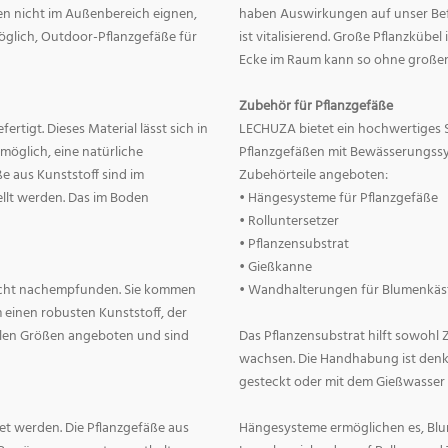
nnen nicht im Außenbereich eignen,
haben Auswirkungen auf unser Befin
 möglich, Outdoor-Pflanzgefäße für
ist vitalisierend. Große Pflanzkübe
Ecke im Raum kann so ohne große
Zubehör für Pflanzgefäße
rtigt. Dieses Material lässt sich in
LECHUZA bietet ein hochwertiges 
 möglich, eine natürliche
Pflanzgefäßen mit Bewässerungss
e aus Kunststoff sind im
Zubehörteile angeboten:
llt werden. Das im Boden
• Hängesysteme für Pflanzgefäße
• Rolluntersetzer
• Pflanzensubstrat
• Gießkanne
lecht nachempfunden. Sie kommen
• Wandhalterungen für Blumenkäs
 einen robusten Kunststoff, der
allen Größen angeboten und sind
Das Pflanzensubstrat hilft sowohl
wachsen. Die Handhabung ist denkba
gesteckt oder mit dem Gießwasser
t werden. Die Pflanzgefäße aus
Hängesysteme ermöglichen es, Blum