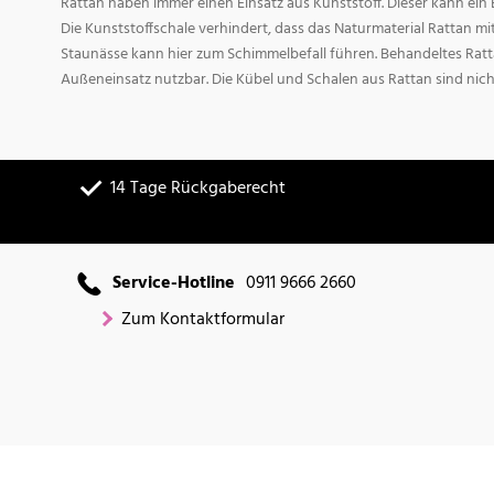
Rattan haben immer einen Einsatz aus Kunststoff. Dieser kann ei
Die Kunststoffschale verhindert, dass das Naturmaterial Rattan m
Staunässe kann hier zum Schimmelbefall führen. Behandeltes Ratta
Außeneinsatz nutzbar. Die Kübel und Schalen aus Rattan sind nich
14 Tage Rückgaberecht
Service-Hotline
0911 9666 2660
Zum Kontaktformular