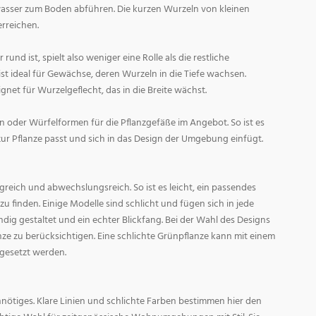
asser zum Boden abführen. Die kurzen Wurzeln von kleinen
rreichen.
und ist, spielt also weniger eine Rolle als die restliche
st ideal für Gewächse, deren Wurzeln in die Tiefe wachsen.
gnet für Wurzelgeflecht, das in die Breite wächst.
 oder Würfelformen für die Pflanzgefäße im Angebot. So ist es
zur Pflanze passt und sich in das Design der Umgebung einfügt.
reich und abwechslungsreich. So ist es leicht, ein passendes
 finden. Einige Modelle sind schlicht und fügen sich in jede
ig gestaltet und ein echter Blickfang. Bei der Wahl des Designs
lanze zu berücksichtigen. Eine schlichte Grünpflanze kann mit einem
 gesetzt werden.
nötiges. Klare Linien und schlichte Farben bestimmen hier den