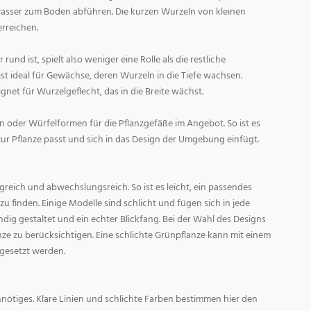
asser zum Boden abführen. Die kurzen Wurzeln von kleinen
rreichen.
und ist, spielt also weniger eine Rolle als die restliche
st ideal für Gewächse, deren Wurzeln in die Tiefe wachsen.
gnet für Wurzelgeflecht, das in die Breite wächst.
 oder Würfelformen für die Pflanzgefäße im Angebot. So ist es
zur Pflanze passt und sich in das Design der Umgebung einfügt.
reich und abwechslungsreich. So ist es leicht, ein passendes
 finden. Einige Modelle sind schlicht und fügen sich in jede
ig gestaltet und ein echter Blickfang. Bei der Wahl des Designs
lanze zu berücksichtigen. Eine schlichte Grünpflanze kann mit einem
 gesetzt werden.
nötiges. Klare Linien und schlichte Farben bestimmen hier den