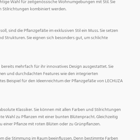
ichtige Wahl für zeitgenössische Wohnumgebungen mit Stil. Sie
n Stilrichtungen kombiniert werden.
oll, sind die Pflanzgefäße im exklusiven Stil ein Muss. Sie setzen
d Strukturen. Sie eignen sich besonders gut, um schlichte
ereits mehrfach für ihr innovatives Design ausgestattet. Sie
men und durchdachten Features wie den integrierten
tes Beispiel für den Ideenreichtum der Pflanzgefäße von LECHUZA
absolute Klassiker. Sie können mit allen Farben und Stilrichtungen
ute Wahl zu Pflanzen mit einer bunten Blütenpracht. Gleichzeitig
zu einer Pflanze mit roten Blüten oder zu Grünpflanzen.
em die Stimmung im Raum beeinflussen. Denn bestimmte Farben