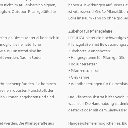
nnen nicht im Außenbereich eignen,
haben Auswirkungen auf unser Befin
 möglich, Outdoor-Pflanzgefäße für
ist vitalisierend. Große Pflanzkübe
Ecke im Raum kann so ohne große
Zubehör für Pflanzgefäße
rtigt. Dieses Material lässt sich in
LECHUZA bietet ein hochwertiges 
 möglich, eine natürliche
Pflanzgefäßen mit Bewässerungss
e aus Kunststoff sind im
Zubehörteile angeboten:
llt werden. Das im Boden
• Hängesysteme für Pflanzgefäße
• Rolluntersetzer
• Pflanzensubstrat
• Gießkanne
lecht nachempfunden. Sie kommen
• Wandhalterungen für Blumenkäs
 einen robusten Kunststoff, der
allen Größen angeboten und sind
Das Pflanzensubstrat hilft sowohl
wachsen. Die Handhabung ist denkba
gesteckt oder mit dem Gießwasser
t werden. Die Pflanzgefäße aus
Hängesysteme ermöglichen es, Blum