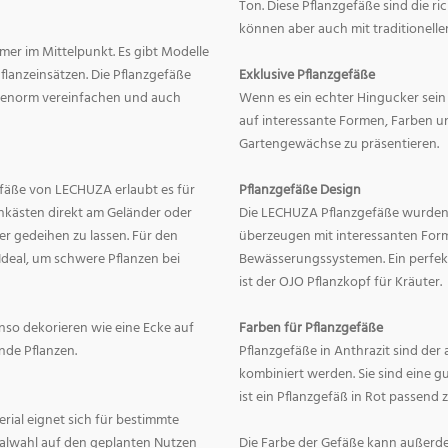
Ton. Diese Pflanzgefäße sind die r
können aber auch mit traditionelle
mer im Mittelpunkt. Es gibt Modelle
lanzeinsätzen. Die Pflanzgefäße
Exklusive Pflanzgefäße
ge enorm vereinfachen und auch
Wenn es ein echter Hingucker sein s
auf interessante Formen, Farben un
Gartengewächse zu präsentieren.
fäße von LECHUZA erlaubt es für
Pflanzgefäße Design
onkästen direkt am Geländer oder
Die LECHUZA Pflanzgefäße wurden b
r gedeihen zu lassen. Für den
überzeugen mit interessanten For
Ideal, um schwere Pflanzen bei
Bewässerungssystemen. Ein perfek
ist der OJO Pflanzkopf für Kräuter.
enso dekorieren wie eine Ecke auf
Farben für Pflanzgefäße
nde Pflanzen.
Pflanzgefäße in Anthrazit sind der 
kombiniert werden. Sie sind eine g
ist ein Pflanzgefäß in Rot passend 
erial eignet sich für bestimmte
rialwahl auf den geplanten Nutzen
Die Farbe der Gefäße kann außerd