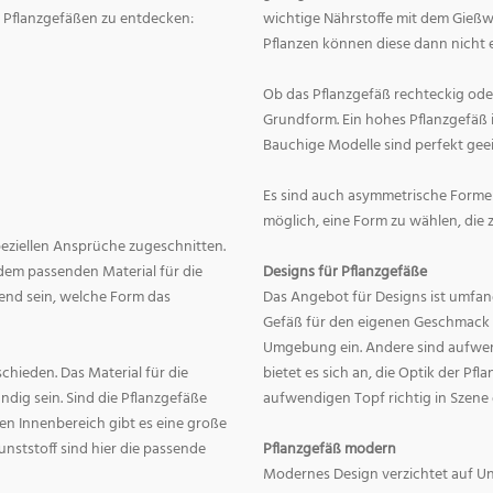
on Pflanzgefäßen zu entdecken:
wichtige Nährstoffe mit dem Gießw
Pflanzen können diese dann nicht e
Ob das Pflanzgefäß rechteckig oder r
Grundform. Ein hohes Pflanzgefäß i
Bauchige Modelle sind perfekt geei
Es sind auch asymmetrische Formen
möglich, eine Form zu wählen, die 
speziellen Ansprüche zugeschnitten.
dem passenden Material für die
Designs für Pflanzgefäße
end sein, welche Form das
Das Angebot für Designs ist umfang
Gefäß für den eigenen Geschmack zu
Umgebung ein. Andere sind aufwend
hieden. Das Material für die
bietet es sich an, die Optik der Pf
dig sein. Sind die Pflanzgefäße
aufwendigen Topf richtig in Szene
en Innenbereich gibt es eine große
nststoff sind hier die passende
Pflanzgefäß modern
Modernes Design verzichtet auf Un