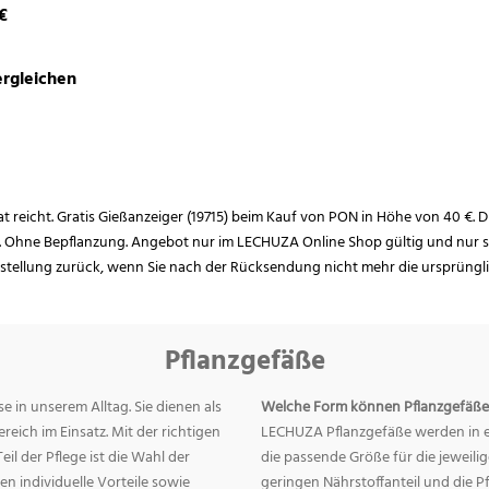
€
rgleichen
rat reicht. Gratis Gießanzeiger (19715) beim Kauf von PON in Höhe von 40 €. D
. Ohne Bepflanzung. Angebot nur im LECHUZA Online Shop gültig und nur so
estellung zurück, wenn Sie nach der Rücksendung nicht mehr die ursprüngl
Pflanzgefäße
e in unserem Alltag. Sie dienen als
Welche Form können Pflanzgefäße
eich im Einsatz. Mit der richtigen
LECHUZA Pflanzgefäße werden in ei
eil der Pflege ist die Wahl der
die passende Größe für die jeweili
n individuelle Vorteile sowie
geringen Nährstoffanteil und die 