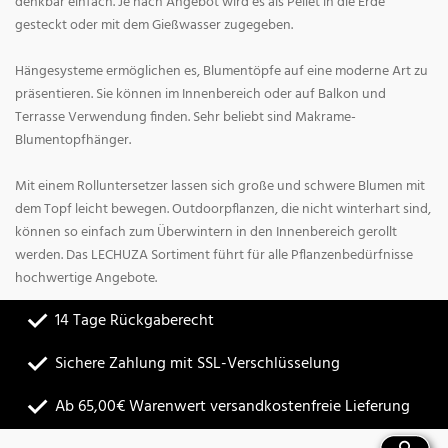
denkbar einfach. Je nach Angebot wird es als Pellet in die Erde
gesteckt oder mit dem Gießwasser zugegeben.
Hängesysteme ermöglichen es, Blumentöpfe auf eine moderne Art zu
präsentieren. Sie können im Innenbereich oder auf Balkon und
Terrasse Verwendung finden. Sehr beliebt sind Makrame-
Blumentopfhänger.
Mit einem Rolluntersetzer lassen sich große und schwere Blumen mit
dem Topf leicht bewegen. Outdoorpflanzen, die nicht winterhart sind,
können so einfach zum Überwintern in den Innenbereich gerollt
werden. Das LECHUZA Sortiment führt für alle Pflanzenbedürfnisse
hochwertige Angebote.
14 Tage Rückgaberecht
Sichere Zahlung mit SSL-Verschlüsselung
Ab 65,00€ Warenwert versandkostenfreie Lieferung