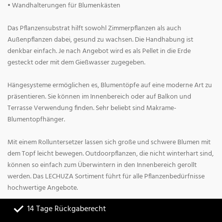
• Wandhalterungen für Blumenkästen
Das Pflanzensubstrat hilft sowohl Zimmerpflanzen als auch
Außenpflanzen dabei, gesund zu wachsen. Die Handhabung ist
denkbar einfach. Je nach Angebot wird es als Pellet in die Erde
gesteckt oder mit dem Gießwasser zugegeben.
Hängesysteme ermöglichen es, Blumentöpfe auf eine moderne Art zu
präsentieren. Sie können im Innenbereich oder auf Balkon und
Terrasse Verwendung finden. Sehr beliebt sind Makrame-
Blumentopfhänger.
Mit einem Rolluntersetzer lassen sich große und schwere Blumen mit
dem Topf leicht bewegen. Outdoorpflanzen, die nicht winterhart sind,
können so einfach zum Überwintern in den Innenbereich gerollt
werden. Das LECHUZA Sortiment führt für alle Pflanzenbedürfnisse
hochwertige Angebote.
14 Tage Rückgaberecht