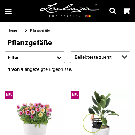
Home
Pflanzgefäße
Pflanzgefäße
Suchen
Filter
4
von 4
angezeigte Ergebnisse:
NEU
NEU