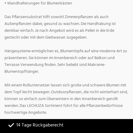
• Wandhalterungen für Blumenkästen
Das Pflanzensubstrat hilft sowohl Zimmerpflanzen als auch
Außenpflanzen dabei, gesund zu wachsen. Die Handhabung ist
denkbar einfach. Je nach Angebot wird es als Pellet in die Erde
gesteckt oder mit dem Gießwasser zugegeben.
Hängesysteme ermöglichen es, Blumentöpfe auf eine moderne Art zu
präsentieren. Sie können im Innenbereich oder auf Balkon und
Terrasse Verwendung finden. Sehr beliebt sind Makrame-
Blumentopfhänger.
Mit einem Rolluntersetzer lassen sich große und schwere Blumen mit
dem Topf leicht bewegen. Outdoorpflanzen, die nicht winterhart sind,
können so einfach zum Überwintern in den Innenbereich gerollt
werden. Das LECHUZA Sortiment führt für alle Pflanzenbedürfnisse
hochwertige Angebote.
14 Tage Rückgaberecht