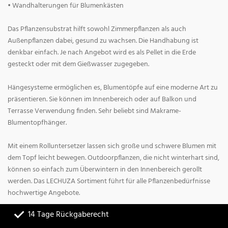
• Wandhalterungen für Blumenkästen
Das Pflanzensubstrat hilft sowohl Zimmerpflanzen als auch
Außenpflanzen dabei, gesund zu wachsen. Die Handhabung ist
denkbar einfach. Je nach Angebot wird es als Pellet in die Erde
gesteckt oder mit dem Gießwasser zugegeben.
Hängesysteme ermöglichen es, Blumentöpfe auf eine moderne Art zu
präsentieren. Sie können im Innenbereich oder auf Balkon und
Terrasse Verwendung finden. Sehr beliebt sind Makrame-
Blumentopfhänger.
Mit einem Rolluntersetzer lassen sich große und schwere Blumen mit
dem Topf leicht bewegen. Outdoorpflanzen, die nicht winterhart sind,
können so einfach zum Überwintern in den Innenbereich gerollt
werden. Das LECHUZA Sortiment führt für alle Pflanzenbedürfnisse
hochwertige Angebote.
14 Tage Rückgaberecht