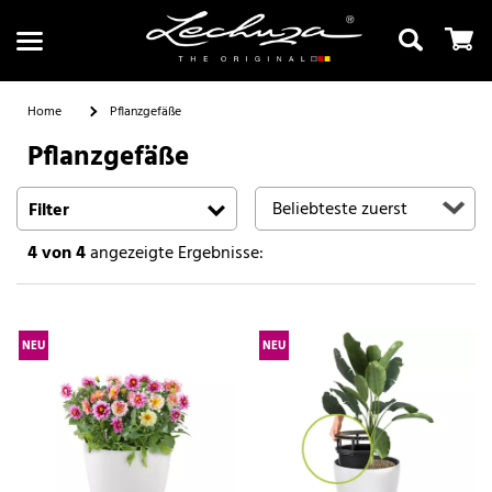
Home
Pflanzgefäße
Pflanzgefäße
Suchen
Filter
4
von 4
angezeigte Ergebnisse:
NEU
NEU