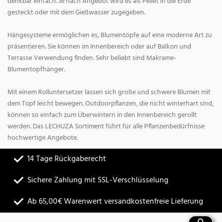
denkbar einfach. Je nach Angebot wird es als Pellet in die Erde
gesteckt oder mit dem Gießwasser zugegeben.
Hängesysteme ermöglichen es, Blumentöpfe auf eine moderne Art zu
präsentieren. Sie können im Innenbereich oder auf Balkon und
Terrasse Verwendung finden. Sehr beliebt sind Makrame-
Blumentopfhänger.
Mit einem Rolluntersetzer lassen sich große und schwere Blumen mit
dem Topf leicht bewegen. Outdoorpflanzen, die nicht winterhart sind,
können so einfach zum Überwintern in den Innenbereich gerollt
werden. Das LECHUZA Sortiment führt für alle Pflanzenbedürfnisse
hochwertige Angebote.
14 Tage Rückgaberecht
Sichere Zahlung mit SSL-Verschlüsselung
Ab 65,00€ Warenwert versandkostenfreie Lieferung