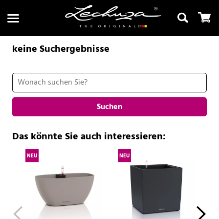
keine Suchergebnisse
Suchen
Suchen
Das könnte Sie auch interessieren:
NEU
NEU
NE