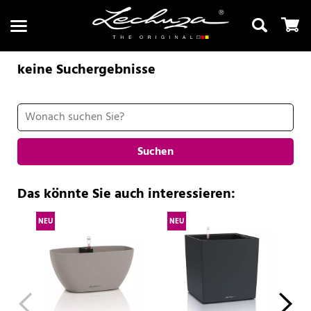
keine Suchergebnisse
Suchen
Suchen
Das könnte Sie auch interessieren:
NEU
NEU
NE