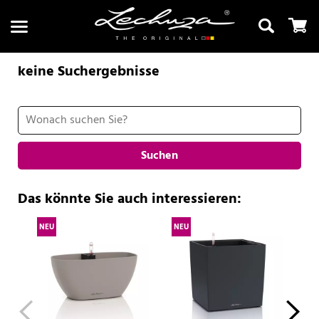
keine Suchergebnisse
Suchen
Suchen
Das könnte Sie auch interessieren:
NEU
NEU
NE