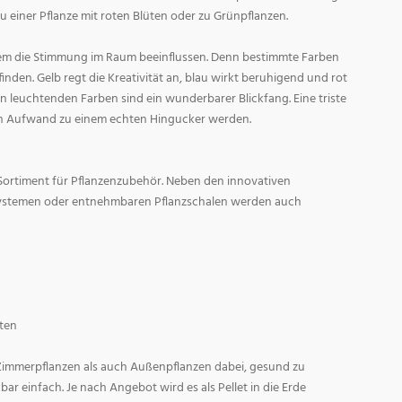
zu einer Pflanze mit roten Blüten oder zu Grünpflanzen.
em die Stimmung im Raum beeinflussen. Denn bestimmte Farben
den. Gelb regt die Kreativität an, blau wirkt beruhigend und rot
l in leuchtenden Farben sind ein wunderbarer Blickfang. Eine triste
n Aufwand zu einem echten Hingucker werden.
Sortiment für Pflanzenzubehör. Neben den innovativen
ystemen oder entnehmbaren Pflanzschalen werden auch
ten
 Zimmerpflanzen als auch Außenpflanzen dabei, gesund zu
r einfach. Je nach Angebot wird es als Pellet in die Erde