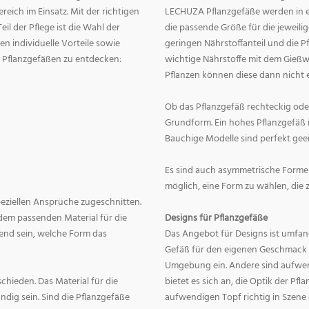
eich im Einsatz. Mit der richtigen
LECHUZA Pflanzgefäße werden in ei
eil der Pflege ist die Wahl der
die passende Größe für die jeweili
n individuelle Vorteile sowie
geringen Nährstoffanteil und die 
on Pflanzgefäßen zu entdecken:
wichtige Nährstoffe mit dem Gießw
Pflanzen können diese dann nicht e
Ob das Pflanzgefäß rechteckig oder r
Grundform. Ein hohes Pflanzgefäß i
Bauchige Modelle sind perfekt geei
Es sind auch asymmetrische Formen
möglich, eine Form zu wählen, die 
speziellen Ansprüche zugeschnitten.
dem passenden Material für die
Designs für Pflanzgefäße
end sein, welche Form das
Das Angebot für Designs ist umfang
Gefäß für den eigenen Geschmack zu
Umgebung ein. Andere sind aufwend
hieden. Das Material für die
bietet es sich an, die Optik der Pf
dig sein. Sind die Pflanzgefäße
aufwendigen Topf richtig in Szene