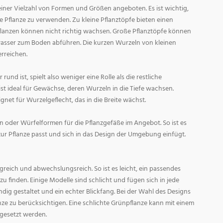
ner Vielzahl von Formen und Größen angeboten. Es ist wichtig,
ge Pflanze zu verwenden. Zu kleine Pflanztöpfe bieten einen
Pflanzen können nicht richtig wachsen. Große Pflanztöpfe können
asser zum Boden abführen. Die kurzen Wurzeln von kleinen
rreichen.
und ist, spielt also weniger eine Rolle als die restliche
st ideal für Gewächse, deren Wurzeln in die Tiefe wachsen.
gnet für Wurzelgeflecht, das in die Breite wächst.
 oder Würfelformen für die Pflanzgefäße im Angebot. So ist es
zur Pflanze passt und sich in das Design der Umgebung einfügt.
reich und abwechslungsreich. So ist es leicht, ein passendes
 finden. Einige Modelle sind schlicht und fügen sich in jede
ig gestaltet und ein echter Blickfang. Bei der Wahl des Designs
lanze zu berücksichtigen. Eine schlichte Grünpflanze kann mit einem
 gesetzt werden.