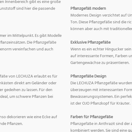
en Innenbereich gibt es eine große
nststoff sind hier die passende
Pflanzgefäß modern
Modernes Design verzichtet auf Un
Ton. Diese Pflanzgefäße sind die r
können aber auch mit traditionelle
mer im Mittelpunkt. Es gibt Modelle
lanzeinsätzen. Die Pflanzgefäße
Exklusive Pflanzgefäße
ge enorm vereinfachen und auch
Wenn es ein echter Hingucker sein s
auf interessante Formen, Farben un
Gartengewächse zu präsentieren.
fäße von LECHUZA erlaubt es für
Pflanzgefäße Design
onkästen direkt am Geländer oder
Die LECHUZA Pflanzgefäße wurden b
r gedeihen zu lassen. Für den
überzeugen mit interessanten For
Ideal, um schwere Pflanzen bei
Bewässerungssystemen. Ein perfek
ist der OJO Pflanzkopf für Kräuter.
enso dekorieren wie eine Ecke auf
Farben für Pflanzgefäße
nde Pflanzen.
Pflanzgefäße in Anthrazit sind der 
kombiniert werden. Sie sind eine g