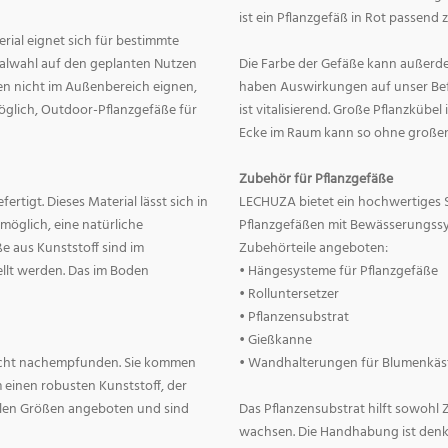
ist ein Pflanzgefäß in Rot passend 
erial eignet sich für bestimmte
rialwahl auf den geplanten Nutzen
Die Farbe der Gefäße kann außerd
nnen nicht im Außenbereich eignen,
haben Auswirkungen auf unser Befin
 möglich, Outdoor-Pflanzgefäße für
ist vitalisierend. Große Pflanzkübe
Ecke im Raum kann so ohne große
Zubehör für Pflanzgefäße
rtigt. Dieses Material lässt sich in
LECHUZA bietet ein hochwertiges 
 möglich, eine natürliche
Pflanzgefäßen mit Bewässerungss
e aus Kunststoff sind im
Zubehörteile angeboten:
llt werden. Das im Boden
• Hängesysteme für Pflanzgefäße
• Rolluntersetzer
• Pflanzensubstrat
• Gießkanne
lecht nachempfunden. Sie kommen
• Wandhalterungen für Blumenkäs
 einen robusten Kunststoff, der
allen Größen angeboten und sind
Das Pflanzensubstrat hilft sowohl
wachsen. Die Handhabung ist denkba