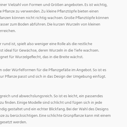
ner Vielzahl von Formen und Größen angeboten. Es ist wichtig,
ge Pflanze zu verwenden. Zu kleine Pflanztöpfe bieten einen
Pflanzen können nicht richtig wachsen. Große Pflanztöpfe können
asser zum Boden abführen. Die kurzen Wurzeln von kleinen
rreichen.
und ist, spielt also weniger eine Rolle als die restliche
st ideal für Gewächse, deren Wurzeln in die Tiefe wachsen.
gnet für Wurzelgeflecht, das in die Breite wächst.
 oder Würfelformen für die Pflanzgefäße im Angebot. So ist es
zur Pflanze passt und sich in das Design der Umgebung einfügt.
reich und abwechslungsreich. So ist es leicht, ein passendes
 finden. Einige Modelle sind schlicht und fügen sich in jede
ig gestaltet und ein echter Blickfang. Bei der Wahl des Designs
lanze zu berücksichtigen. Eine schlichte Grünpflanze kann mit einem
 gesetzt werden.