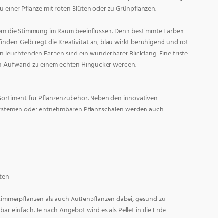
zu einer Pflanze mit roten Blüten oder zu Grünpflanzen.
em die Stimmung im Raum beeinflussen. Denn bestimmte Farben
den. Gelb regt die Kreativität an, blau wirkt beruhigend und rot
l in leuchtenden Farben sind ein wunderbarer Blickfang. Eine triste
n Aufwand zu einem echten Hingucker werden.
Sortiment für Pflanzenzubehör. Neben den innovativen
ystemen oder entnehmbaren Pflanzschalen werden auch
ten
 Zimmerpflanzen als auch Außenpflanzen dabei, gesund zu
r einfach. Je nach Angebot wird es als Pellet in die Erde