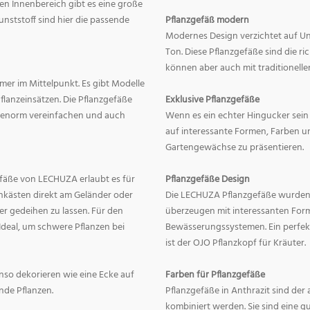
en Innenbereich gibt es eine große
nststoff sind hier die passende
Pflanzgefäß modern
Modernes Design verzichtet auf Un
Ton. Diese Pflanzgefäße sind die r
können aber auch mit traditionelle
mer im Mittelpunkt. Es gibt Modelle
lanzeinsätzen. Die Pflanzgefäße
Exklusive Pflanzgefäße
ge enorm vereinfachen und auch
Wenn es ein echter Hingucker sein s
auf interessante Formen, Farben un
Gartengewächse zu präsentieren.
fäße von LECHUZA erlaubt es für
Pflanzgefäße Design
onkästen direkt am Geländer oder
Die LECHUZA Pflanzgefäße wurden b
r gedeihen zu lassen. Für den
überzeugen mit interessanten For
Ideal, um schwere Pflanzen bei
Bewässerungssystemen. Ein perfek
ist der OJO Pflanzkopf für Kräuter.
enso dekorieren wie eine Ecke auf
Farben für Pflanzgefäße
nde Pflanzen.
Pflanzgefäße in Anthrazit sind der 
kombiniert werden. Sie sind eine g