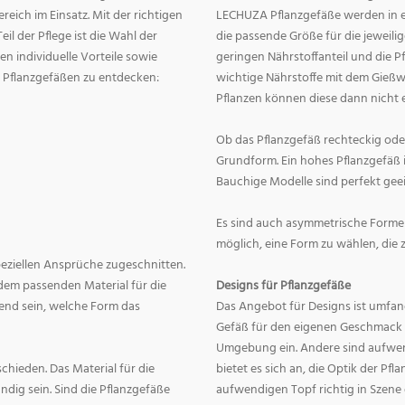
eich im Einsatz. Mit der richtigen
LECHUZA Pflanzgefäße werden in ei
eil der Pflege ist die Wahl der
die passende Größe für die jeweili
n individuelle Vorteile sowie
geringen Nährstoffanteil und die 
on Pflanzgefäßen zu entdecken:
wichtige Nährstoffe mit dem Gießw
Pflanzen können diese dann nicht e
Ob das Pflanzgefäß rechteckig oder r
Grundform. Ein hohes Pflanzgefäß i
Bauchige Modelle sind perfekt geei
Es sind auch asymmetrische Formen
möglich, eine Form zu wählen, die 
speziellen Ansprüche zugeschnitten.
dem passenden Material für die
Designs für Pflanzgefäße
end sein, welche Form das
Das Angebot für Designs ist umfang
Gefäß für den eigenen Geschmack zu
Umgebung ein. Andere sind aufwend
hieden. Das Material für die
bietet es sich an, die Optik der Pf
dig sein. Sind die Pflanzgefäße
aufwendigen Topf richtig in Szene