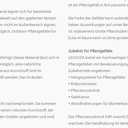
ist ein Pflanzgefäß in Rot passend 
erial eignet sich für bestimmte
rialwahl auf den geplanten Nutzen
Die Farbe der Gefäße kann außerd
nnen nicht im Außenbereich eignen,
haben Auswirkungen auf unser Befin
 möglich, Outdoor-Pflanzgefäße für
ist vitalisierend. Große Pflanzkübe
Ecke im Raum kann so ohne große
Zubehör für Pflanzgefäße
rtigt. Dieses Material lässt sich in
LECHUZA bietet ein hochwertiges 
 möglich, eine natürliche
Pflanzgefäßen mit Bewässerungss
e aus Kunststoff sind im
Zubehörteile angeboten:
llt werden. Das im Boden
• Hängesysteme für Pflanzgefäße
• Rolluntersetzer
• Pflanzensubstrat
• Gießkanne
lecht nachempfunden. Sie kommen
• Wandhalterungen für Blumenkäs
 einen robusten Kunststoff, der
allen Größen angeboten und sind
Das Pflanzensubstrat hilft sowohl
wachsen. Die Handhabung ist denkba